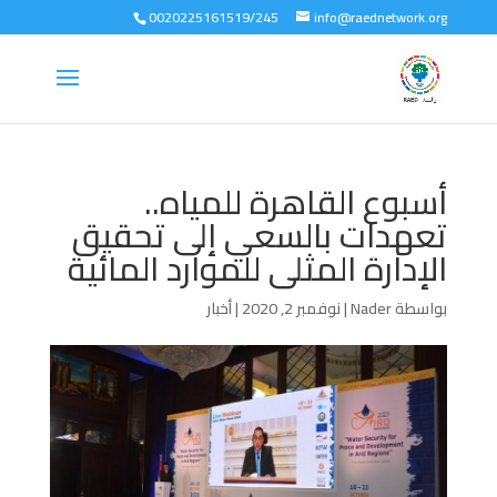
0020225161519/245
info@raednetwork.org
أسبوع القاهرة للمياه..
تعهدات بالسعي إلى تحقيق
الإدارة المثلى للموارد المائية
بواسطة
Nader
|
نوفمبر 2, 2020
|
أخبار