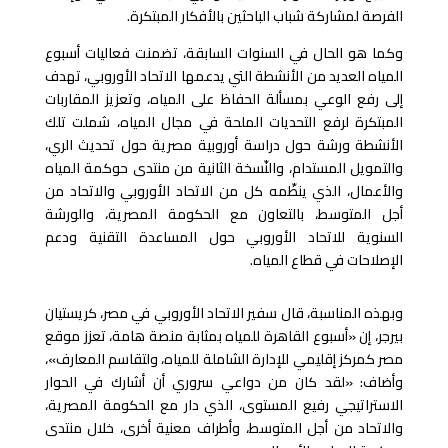
الفرصة لمشاركة شباب الباحثين بالأفكار المبتكرة.
وكما هو الحال في السنوات السابقة، تضمنت فعاليات أسبوع
المياه العديد من الأنشطة التي يدعمها الاتحاد الأوروبي، تهدف
إلى رفع الوعي بمسألة الحفاظ على المياه، وتعزيز المقاربات
المبتكرة لرفع التحديات الملحة في مجال المياه، شملت تلك
الأنشطة ورشة حول دراسة أوروبية مصرية حول تحديث الري،
والتمويل المستدام، والنّسخة الثانية من منتدى حوكمة المياه
والأعمال، الذي ينظّمه كل من الاتحاد الأوروبي والاتحاد من
أجل المتوسط، بالتعاون مع الحكومة المصرية، والورشة
السنوية للاتحاد الأوروبي حول المساعدة التقنية ودعم
الإصلاحات في قطاع المياه.
وبهذه المناسبة، قال سفير الاتحاد الأوروبي في مصر، كريستيان
بيرجر، إن «أسبوع القاهرة للمياه بمثابة منصة هامة، تعزز موقع
مصر كمركز إقليمي للإدارة الشاملة للمياه، ولتقاسم المعارف»،
وأضاف: «لقد كان من دواعي سروري أن أشارك في الحوار
الاستراتيجي رفيع المستوى، الذي دار مع الحكومة المصرية،
والاتحاد من أجل المتوسط، وأطراف معنية أخرى، خلال منتدى