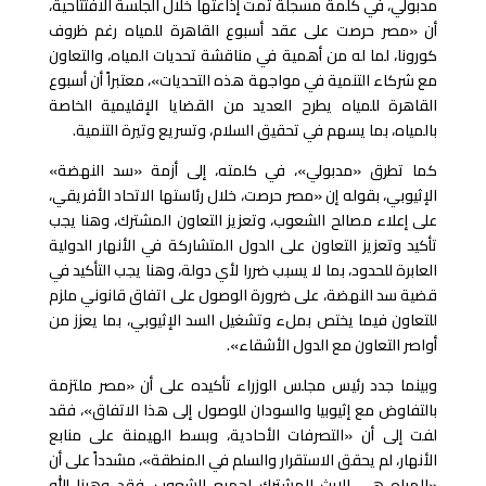
مدبولي، في كلمة مسجلة تمت إذاعتها خلال الجلسة الافتتاحية،
أن «مصر حرصت على عقد أسبوع القاهرة للمياه رغم ظروف
كورونا، لما له من أهمية في مناقشة تحديات المياه، والتعاون
مع شركاء التنمية في مواجهة هذه التحديات»، معتبراً أن أسبوع
القاهرة للمياه يطرح العديد من القضايا الإقليمية الخاصة
بالمياه، بما يسهم في تحقيق السلام، وتسريع وتيرة التنمية.
كما تطرق «مدبولي»، في كلمته، إلى أزمة «سد النهضة»
الإثيوبي، بقوله إن «مصر حرصت، خلال رئاستها الاتحاد الأفريقي،
على إعلاء مصالح الشعوب، وتعزيز التعاون المشترك، وهنا يجب
تأكيد وتعزيز التعاون على الدول المتشاركة في الأنهار الدولية
العابرة للحدود، بما لا يسبب ضررا لأي دولة، وهنا يجب التأكيد في
قضية سد النهضة، على ضرورة الوصول على اتفاق قانوني ملزم
للتعاون فيما يختص بملء وتشغيل السد الإثيوبي، بما يعزز من
أواصر التعاون مع الدول الأشقاء».
وبينما جدد رئيس مجلس الوزراء تأكيده على أن «مصر ملتزمة
بالتفاوض مع إثيوبيا والسودان للوصول إلى هذا الاتفاق»، فقد
لفت إلى أن «التصرفات الأحادية، وبسط الهيمنة على منابع
الأنهار، لم يحقق الاستقرار والسلم في المنطقة»، مشدداً على أن
«المياه هي الإرث المشترك لجميع الشعوب، فقد وهبنا الله