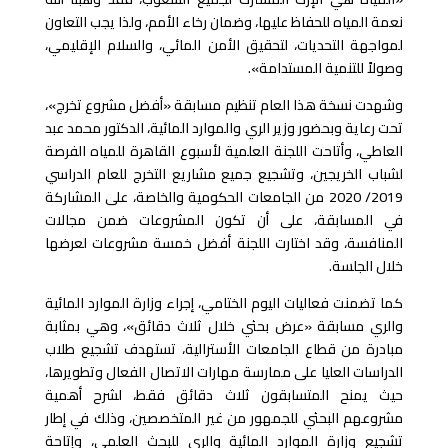
نعمة المياه للحفاظ عليها، وضمان رخاء الأمم، ولذا يجب التعاون
لمواجهة التحديات، لتحقيق الأمن المائي، والسلام الإقليمي،
وصولاً للتنمية المستدامة».
وشهدت نسخة هذا العام تنظيم مسابقة «أفضل مشروع تخرج»،
تحت رعاية وبحضور وزير الري والموارد المائية، الدكتور محمد عبد
العاطي، وأتاحت اللجنة العلمية لأسبوع القاهرة للمياه الفرصة
لشباب الخريجين، وتشجيع جميع مشاريع التخرج للعام الدراسي
2019/ 2020 من الجامعات الحكومية والخاصة، على المشاركة
في المسابقة، على أن تكون المشروعات ضمن مجالات
المنافسة، وقد اختارت اللجنة أفضل خمسة مشروعات لعرضها
خلال الجلسة.
كما تضمنت فعاليات اليوم الختامي، إجراء وزارة الموارد المائية
والري مسابقة «عرض بحثي خلال ثلاث دقائق»، وهي بمثابة
مبادرة من قطاع الجامعات الأسترالية، تستهدف تشجيع طلاب
الدراسات العليا على ممارسة مهارات الاتصال الفعال وتطويرها،
حيث يمنح المتسابقون ثلاث دقائق فقط، لشرح أهمية
مشروعهم البحثي للجمهور من غير المتخصصين، وذلك في إطار
تشجيع وزارة الموارد المائية والري للبحث العلمي، وإتاحة