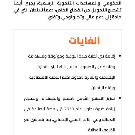
الحكومي والمساعدات التنموية الرسمية، يجري أيضاً
تشجيع التمويل من القطاع الخاص، دعماً للبلدان التي في
حاجة إلى دعم مالي وتكنولوجي وتقني.
الغايات
إقامة بنى تحتية جيدة النوعية وموثوقة ومستدامة
وقادرة على الصمود، بما في ذلك البنى التحتية
الإقليمية والعابرة للحدود، لدعم التنمية الاقتصادية
ورفاه الإنسان
تعزيز التصنيع الشامل للجميع والمستدام، وتحقيق
زيادة كبيرة بحلول عام 2030 في حصة الصناعة في
العمالة وفي الناتج المحلي الإجمالي، بما يتماشى مع
الظروف الوطنية