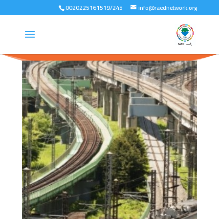
0020225161519/245
info@raednetwork.org