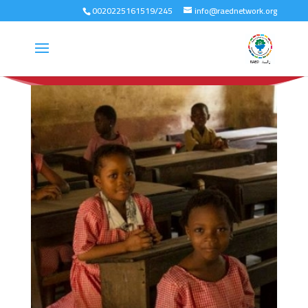
0020225161519/245
info@raednetwork.org