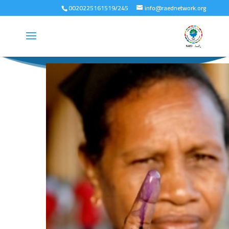
0020225161519/245
info@raednetwork.org