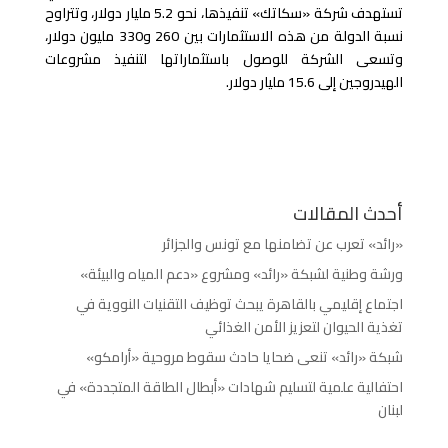
تستهدف شركة «سكاتك» تنفيذها، نحو 5.2 مليار دولار، وتتراوح
نسبة الدولة من هذه الاستثمارات بين 260 و330 مليون دولار،
وتسعى الشركة للوصول باستثماراتها لتنفيذ مشروعات
الهيدروجين إلى 15.6 مليار دولار.
أحدث المقالات
«رائد» تعرب عن تضامنها مع تونس والجزائر
ورشة وطنية لشبكة «رائد» ومشروع «دعم المياه والبيئة»
اجتماع إقليمي بالقاهرة يبحث توظيف التقنيات النووية في
تغذية الحيوان لتعزيز الأمن الغذائي
شبكة «رائد» تنعى ضحايا حادث سقوط مروحية «أرامكو»
احتفالية علمية لتسليم شهادات «أبطال الطاقة المتجددة» في
لبنان