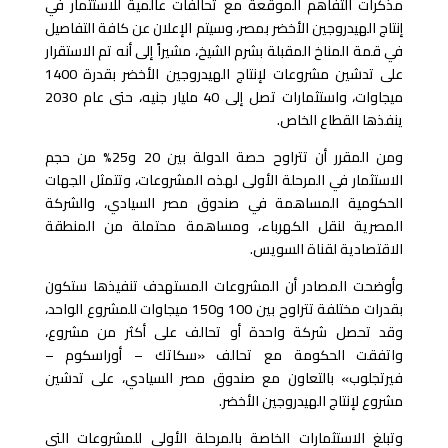
مذكرات التفاهم الموقعة مع تحالفات عالمية للاستثمار في
إنتاج الهيدروجين الأخضر بمصر، وسيتم الإعلان عن كافة التفاصيل
في قمة المناخ المقبلة بشرم الشيخ، مشيراً إلى أنه تم الاستقرار
على تدشين مشروعات لإنتاج الهيدروجين الأخضر بقدرة 1400
ميجاوات، واستثمارات تصل إلى 40 مليار جنيه، حتى عام 2030
ينفذها القطاع الخاص.
ومن المقرر أن تتراوح حصة الدولة بين 20 و25% من حجم
الاستثمار في المرحلة الأولى لهذه المشروعات، وتتمثل الجهات
الحكومية المساهمة في صندوق مصر السيادي، والشركة
المصرية لنقل الكهرباء، ومساهمة محتملة من المنطقة
الاقتصادية لقناة السويس.
وأوضحت المصادر أن المشروعات المستهدف تنفيذها ستكون
بقدرات مختلفة تتراوح بين 100 و150 ميجاوات للمشروع الواحد،
وقد تحصل شركة واحدة أو تحالف على أكثر من مشروع،
واتفقت الحكومة مع تحالف «سكاتك – أوراسكوم –
فيرتجلوب» بالتعاون مع صندوق مصر السيادي، على تدشين
مشروع لإنتاج الهيدروجين الأخضر.
وتبلغ الاستثمارات الخاصة بالمرحلة الأولى للمشروعات التي