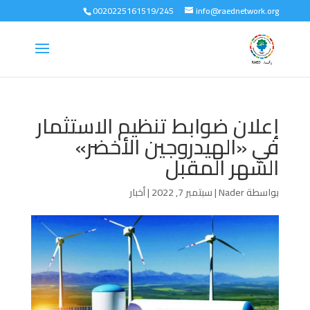
0020225161519/245
info@raednetwork.org
إعلان ضوابط تنظيم الاستثمار
في «الهيدروجين الأخضر»
الشهر المقبل
بواسطة
Nader
|
سبتمبر 7, 2022
|
أخبار