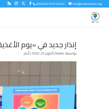
0020225161519/245
info@raednetwork.org
إنذار جديد في «يوم الأغذية العالمي»: 130 مليون ش
بواسطة
Nader
|
أكتوبر 25, 2020
|
أخبار