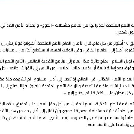
ابعة للأمم المتحدة تحذيراتها من تفاقم مشكلات «الجوع» وانعدام الأمن الغذائ
زة نوبل للسلام» بمنح جائزة هذا العام إلى برنامج الأغذية العالمي، التابع للأمم
وفرة، يعد إهانة بالغة أن يذهب مئات الملايين من الناس إلى الفراش جائعين كل ل
1» لتزيد من تفاقم حالة انعدام الأمن الغذائي في العالم، إذ تردت إلى أدنى مستوى لم تشه
الأغذية العالمي قائلاً: «ونحن إذ نحتفل بالذكرى السنوية الـ75 لإنشاء منظمة الأغذية والزراعة للأمم المتحد
 مكان، على التغذية التي يحتاج إليها».
ر قمة لنظم الأغذية، العام المقبل، من أجل حفز العمل على تحقيق هذه الرؤية،
ضمن نظماً غذائية مستدامة وصحية للجميع، وأن نقلل إلى أدنى حد، من هدر الأغذ
ثر إنصافاً واستدامة وقدرة على الصمود»، ودعا الأمين العام للأمم المتحدة، في ختا