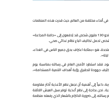
ي في أنحاء مختلفة من العالم، حيث قدرت هذه المنظمات
وفي رسالة بمناسبة «يوم الأغذية العالمي»، الذي يوافق 16 أكتوبر من كل عام، قال الأمين العام للأمم المتحدة، أنطونيو غوتيريش، إن نحو 130 مليون شخص قد يُدفعون إلى «حافة المجاعة»
 المتحدة، هو «بمثابة اعتراف بحق جميع الناس في الغذاء،
يلة«.
ده منذ عقود، فقد استطرد الأمين العام في رسالته بمناسبة يوم
ة (الفاو).. فإننا نحتاج إلى تكثيف جهودنا لتحقيق رؤية أهداف التنمية المستدامة»،
 داعياً إلى أهمية أن نجعل نظم الأغذية أكثر مقاومة
ية.. نحن بحاجة إلى نظم أغذية توفر سبل العيش اللائقة
م رسالته، إلى ضرورة الالتزام بالشعار الذي رفعته منظمة