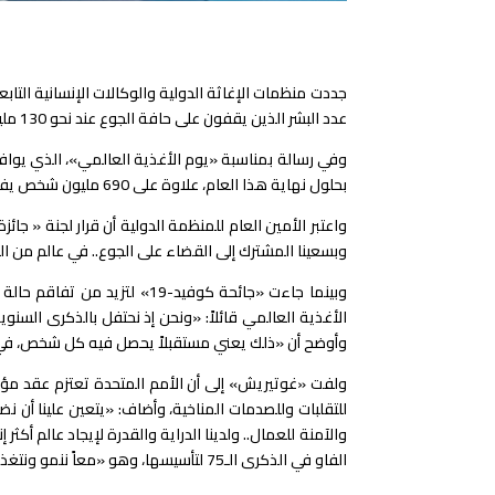
جددت منظمات الإغاثة الدولية والوكالات الإنسانية الت
عدد البشر الذين يقفون على حافة الجوع عند نحو 130 مليون شخص.
بحلول نهاية هذا العام، علاوة على 690 مليون شخص يفتقرون أصلاً إلى الطعام الكافي، وفي الوقت نفسه، لا يستطيع أكثر من 3 مليارات شخص تحمل تكاليف اتباع نظام غذائي صحي.
واعتبر الأمين العام للمنظمة الدولية أن قرار لجنة « جائ
وبسعينا المشترك إلى القضاء على الجوع.. في عالم من ال
وبينما جاءت «جائحة كوفيد-9
وأوضح أن «ذلك يعني مستقبلاً يحصل فيه كل شخص، في كل
ولفت «غوتيريش» إلى أن الأمم المتحدة تعتزم عقد مؤتم
للتقلبات وللصدمات المناخية، وأضاف: «يتعين علينا أن ن
والآمنة للعمال.. ولدينا الدراية والقدرة لإيجاد عالم أك
الفاو في الذكرى الـ75 لتأسيسها، وهو «معاً ننمو ونتغذى ونحافظ على الاستدامة».