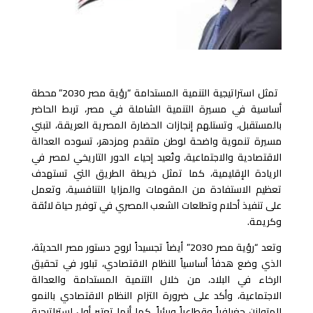
تمثل استراتيجية التنمية المستد​​امة “رؤية مصر 2030” محطة
أساسية في مسيرة التنمية الشاملة في مصر، تربط الحاضر
بالمستقبل، وتستلهم إنجازات الحضارة المصرية العريقة، لتبني
مسيرة تنموية واضحة لوطن متقدم ومزدهر، تسوده العدالة
الاقتصادية والاجتماعية، وتُعيد إحياء الدور التاريخي لمصر في
الريادة الإقليمية، كما تمثل خريطة الطريق التي تستهدف
تعظيم​​ الاستفادة من المقومات والمزايا التنافسية، وتعمل
على تنفيذ أحلام وتطلعات الشعب المصري في توفير حياة لائقة
وكريمة
.
وتعد “رؤية مصر 2030” أيضاً تجسيداً لروح دستور مصر الحديثة،
الذي وضع هدفاً أساسياً للنظام الاقتصادي، تبلور في تحقيق
الرخاء في البلاد، من خلال التنمية المستدامة والعدالة
الاجتماعية، وأكد على ضرورة التزام النظام الاقتصادي بالنمو
المتوازن جغرافياً وقطاعياً وبيئياً، كما أنها تعتبر أول استراتيجية