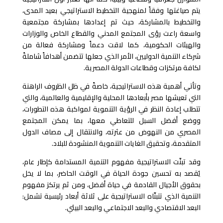
يتم صياغتها وفقاً لمنهجية التخطيط الاستراتيجي بعيد المدى،
والتخطيط بالمشاركة، حيث تم إعدادها بمشاركة مجتمعية
واسعة راعت رؤى المجتمع المدني والقطاع الخاص والوزارات
والهيئات الحكومية، كما لاقت دعماً ومشاركة فعالة من
شركاء التنمية الدوليين، الأمر الذي جعلها تتضمن أهدافاً شاملةً
لكافة مرتكزات وقطاعات الدولة المصرية
.
وتأتي أهمية هذه الاستراتيجية، خاصةً في ظل الظروف الراهنة
التي تعيشها مصر بأبعادها المحلية والإقليمية والعالمية، والتي
تتطلب إعادة النظر في الرؤية التنموية لمواكبة هذه التطورات،
ووضع أفضل السبل للتعاطي معها، بما يمكن المجتمع
المصري من النهوض من عثرته، والانتقال إلى مصاف الدول
المتقدمة، وتحقيق الغايات التنموية المنشودة للبلاد
.
وقد تبنّت الاستراتيجية مفهوم التنمية المستدامة كإطار عام،
يُقصد به تحسين جودة الحياة في الوقت الحاضر، بما لا يخل
بحقوق الأجيال القادمة في حياة أفضل، ومن ثم يرتكز مفهوم
التنمية الذي تتبنّاه الاستراتيجية على ثلاثة أبعاد رئيسية تشمل:
البعد الاقتصادي والبعد الاجتماعي والبعد البيئي
.