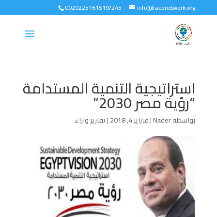
0020225161519/245
info@raednetwork.org
استراتيجية التنمية المستدامة
“رؤية مصر 2030”
بواسطة
Nader
|
فبراير 4, 2018
|
تقارير وآراء