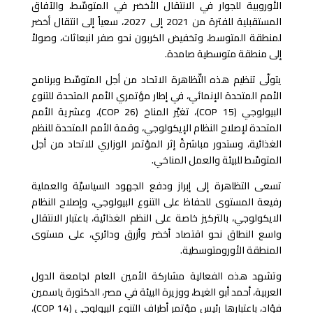
الأوروبية للجوار في الانتقال الأخضر في المتوسّط، والآفاق
المستقبلية للفترة من 2021 إلى 2027، سعياً إلى انتقال أخضر
لمنطقة المتوسط، وتخفيض الكربون نحو صفر انبعاثات، وصولاً
إلى منطقة متوسطية صامدة.
يتولّى تنظيم هذه التّظاهرة الاتحاد من أجل المتوسّط وبرنامج
الأمم المتحدة الإنمائي، في إطار مؤتمري الأمم المتحدة للتنوع
البيولوجي (COP 15)، تغيّر المناخ (COP 26)، وعشرية الأمم
المتحدة لإصلاح النظام الإيكولوجي، وقمة الأمم المتحدة للنظم
الغذائية، وستدور مباشرةً إثر المؤتمر الوزاري للاتحاد من أجل
المتوسّط للبيئة والعمل المناخي.
تسعى التظاهرة إلى إبراز ودفع الجهود السياسيّة والعملية
رفيعة المستوى للحفاظ على التنوع البيولوجي، وإصلاح النظام
الايكولوجي، بالتركيز خاصة على النظم الغذائية، باعتبار الانتقال
واسع النطاق نحو اقتصاد أخضر وأزرق ودائري، على مستوى
المنطقة الأورومتوسطية.
وتشهد هذه الفعالية مشاركة الأمين العام لجامعة الدول
العربية، أحمد أبو الغيط، ووزيرة البيئة في مصر، الدكتورة ياسمين
فؤاد، باعتبارها رئيس مؤتمر أطراف التنوع البيولوجي (COP 14)،