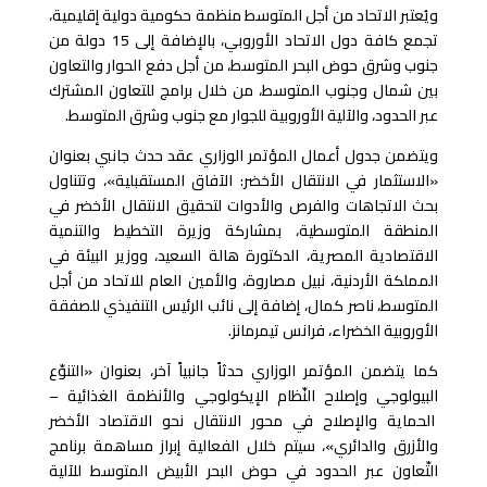
ويُعتبر الاتحاد من أجل المتوسط منظمة حكومية دولية إقليمية،
تجمع كافة دول الاتحاد الأوروبي، بالإضافة إلى 15 دولة من
جنوب وشرق حوض البحر المتوسط، من أجل دفع الحوار والتعاون
بين شمال وجنوب المتوسط، من خلال برامج للتعاون المشترك
عبر الحدود، والآلية الأوروبية للجوار مع جنوب وشرق المتوسط.
ويتضمن جدول أعمال المؤتمر الوزاري عقد حدث جانبي بعنوان
«الاستثمار في الانتقال الأخضر: الآفاق المستقبلية»، وتتناول
بحث الاتجاهات والفرص والأدوات لتحقيق الانتقال الأخضر في
المنطقة المتوسطية، بمشاركة وزيرة التخطيط والتنمية
الاقتصادية المصرية، الدكتورة هالة السعيد، ووزير البيئة في
المملكة الأردنية، نبيل مصاروة، و
الأمين العام للاتحاد من أجل
المتوسط، ناصر كمال، إضافة إلى نائب الرئيس التنفيذي للصفقة
الأوروبية الخضراء، فرانس تيمرمانز.
كما يتضمن المؤتمر الوزاري حدثاً جانبياً آخر، بعنوان «التنوّع
البيولوجي وإصلاح النّظام الإيكولوجي والأنظمة الغذائية –
الحماية والإصلاح في محور الانتقال نحو الاقتصاد الأخضر
والأزرق والدائري»، سيتم خلال الفعالية إبراز مساهمة برنامج
التّعاون عبر الحدود في حوض البحر الأبيض المتوسط للآلية