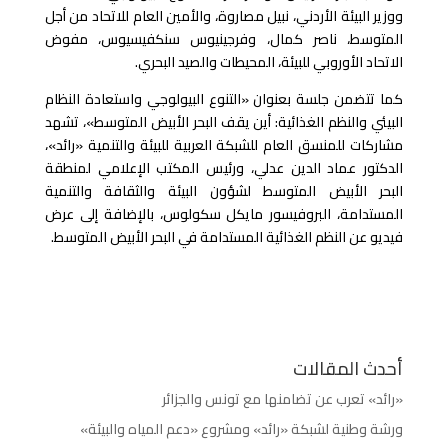
ووزير البيئة الأردني، نبيل مصاروة، والأمين العام للاتحاد من أجل
المتوسط، ناصر كمال، وفرجينيوس سنكفيسيوس، مفوض
الاتحاد الأوروبي للبيئة، المحيطات والصيد البحري.
كما تتضمن جلسة بعنوان «التنوع البيولوجي واستعادة النظام
البيئي والنظم الغذائية: أين يقف البحر الأبيض المتوسط»، تشهد
مشاركات للمنسق العام للشبكة العربية للبيئة والتنمية «رائد»،
الدكتور عماد الدين عدلي، ورئيس المكتب الإعلامي لمنطقة
البحر الأبيض المتوسط لشؤون البيئة والثقافة والتنمية
المستدامة، البروفيسور مايكل سكولوس، بالإضافة إلى عرض
فيديو عن النظم الغذائية المستدامة في البحر الأبيض المتوسط.
أحدث المقالات
«رائد» تعرب عن تضامنها مع تونس والجزائر
ورشة وطنية لشبكة «رائد» ومشروع «دعم المياه والبيئة»