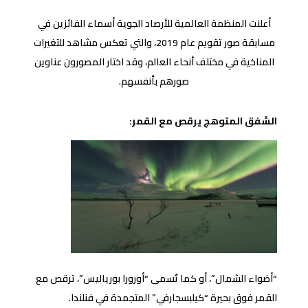
أعلنت المنظمة العالمية للأرصاد الجوية أسماء الفائزين في
مسابقة صور تقويم عام 2019، والتي تعكس مشاهد للتغيرات
المناخية في مختلف أنحاء العالم، وقد اختار المصورون عناوين
صورهم بأنفسهم.
الشفق المتوهج يرقص مع القمر:
“أضواء الشمال”، أو كما تُسمى “أورورا بورياليس”، ترقص مع
القمر فوق بحيرة “كيلبسجارفي” المتجمدة في فنلندا.