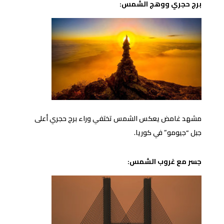
برج حجري ووهج الشمس:
مشهد غامض يعكس الشمس تختفي وراء برج حجري أعلى
جبل “جيومو” في كوريا.
جسر مع غروب الشمس: