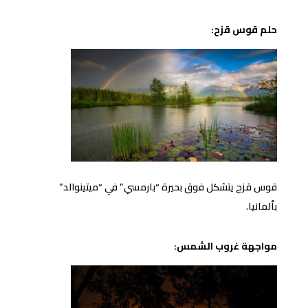
حلم قوس قزح:
قوس قزح يتشكل فوق بحيرة “بارمسي” في “ميتينوالد”
بألمانيا.
مواجهة غروب الشمس: