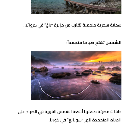
سحابة سحرية ملحمية تقترب من جزيرة “باغ” في كرواتيا.
الشمس تفتح صباحا متجمداً:
حلقات مضيئة صنعتها أشعة الشمس القوية في الصباح على
المياه المتجمدة لنهر “سويانغ” في كوريا.