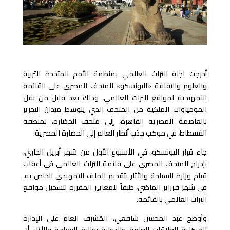
أدرجت لجنة التراث العالمي بمنظمة الأمم المتحدة للتربية
والعلوم والثقافة «اليونسكو» المتحف المصري على القائمة
التمهيدية لمواقع التراث العالمي، وذلك بعد قليل من نقل
المومياوات الملكية من المتحف الذي يتوسط ميدان التحرير
بالعاصمة المصرية القاهرة، إلى متحف الحضارة، بمنطقة
الفسطاط، في موكب جذب أنظار العالم إلى الحضارة المصرية.
جاء قرار اليونسكو، في الأسبوع الأول من شهر أبريل الجاري،
بإدراج المتحف المصري على قائمة التراث العالمي في أعقاب
قيام وزارة السياحة والأثار بتقديم الملف التمهيدي الخاص به،
في شهر فبراير الماضي، طبقاً للمعايير المقررة لتسجيل مواقع
التراث العالمي بالقائمة.
وأوضح عبد المحسن شافعي، المُشرف العام على الإدارة
المركزية للعلاقات العامة والدولية بوزارة السياحة والأثار، أن