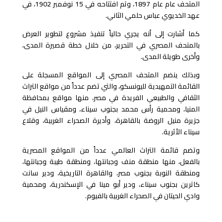
المتحف عام عام 1897، وتم افتتاحه في 15 نوفمبر 1902، في
عهد الخديوي عباس حلمي الثاني.
كما أشارت إلى أنه يجري حالياً تنفيذ مشروع لتطوير العرض
بالمتحف المصري في التحرير، من خلال خطة قصيرة المدى،
وأخرى طويلة المدى.
وبذلك ينضم المتحف المصري إلى المواقع المسجلة على
القائمة التمهيدية لليونسكو، والتي تضم عدداً من مواقع التراث
الثقافي والطبيعي الفريدة في مصر، منها مواقع بمحافظة
المنيا، ومحمية رأس محمد بجنوب سيناء، ومقياس النيل في
جزيرة منيل الروضة بالقاهرة، وأديرة الصحراء الغربية، وقلاع
سيناء الأثرية.
وتضم قائمة التراث العالمي عدداً من المواقع المصرية
بالفعل، منها منطقة منف وجبانتها، ومنطقة طيبة وجبانتها،
ومنطقة النوبة بجنوب مصر، والقاهرة التاريخية، ودير سانت
كاترين بجنوب سيناء، ودير أبو مينا في الإسكندرية، ومحمية
وادي الحيتان في الصحراء الغربية بالفيوم.