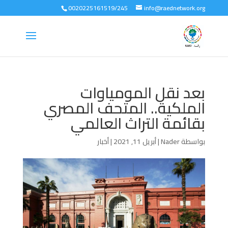
0020225161519/245
info@raednetwork.org
بعد نقل المومياوات
الملكية.. المتحف المصري
بقائمة التراث العالمي
بواسطة
Nader
|
أبريل 11, 2021
|
أخبار