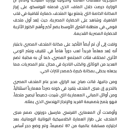
الوزارة حرصت خلال الملف، الذي قدمته لليونسكو، على إبراز
المكانة الخاصة التي يتمتع بها المتحف، كمنارة ثقافية في قلب
القاهرة، وشاهد على الحضارة المصرية، حيث يُعد أول متحف
قومي في منطقة الشرق الأوسط يضم أكبر وأهم الكنوز الأثرية
للحضارة المصرية القديمة.
ولفت إلى أن تم أيضاً التأكيد على مكانة المتحف المصري باعتبار
أنه يُعد معلماً فريداً لعب دوراً هاماً في تثقيف ونشر الوعي
الأثري لمختلف فئات المجتمع المصري، كما أن به مكتبة تضم
العديد من الوثائق والكتب النادرة في مجال علم المصريات، مما
يجعله يحظى بمكانة كبيرة كمصدر للتراث الحي.
ومن جانبها، قالت صباح عبد الرازق، مدير عام المتحف المصري
بالتحرير، إن مبنى المتحف يتفرد في كونه صرحاً معمارياً استثنائياً،
ومن أوائل المباني المعمارية التي شيدت خصيصاً ليصبح متحفاً،
فهو يتميز بتصميمة الفريد والإنجاز الهندسي الذي يمثله.
وأوضحت أن المعماري الفرنسي مارسيل دورنون، صمم مبنى
المتحف على طراز العمارة الكلاسيكية اليونانية الرومانية، بعد
اجتيازه مسابقة عالمية من 87 تصميماً، وتم وضع حجر أساس