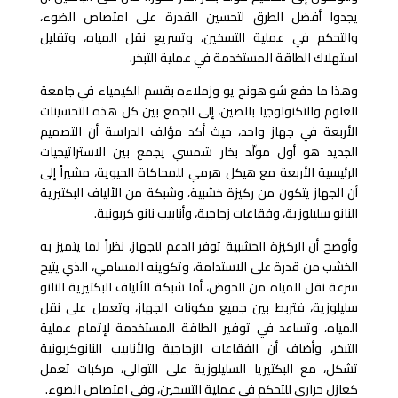
يجدوا أفضل الطرق لتحسين القدرة على امتصاص الضوء،
والتحكم في عملية التسخين، وتسريع نقل المياه، وتقليل
استهلاك الطاقة المستخدمة في عملية التبخر.
وهذا ما دفع شو هونج يو وزملاءه بقسم الكيمياء في جامعة
العلوم والتكنولوجيا بالصين، إلى الجمع بين كل هذه التحسينات
الأربعة في جهاز واحد، حيث أكد مؤلف الدراسة أن التصميم
الجديد هو أول مولِّد بخار شمسي يجمع بين الاستراتيجيات
الرئيسية الأربعة مع هيكل هرمي للمحاكاة الحيوية، مشيراً إلى
أن الجهاز يتكون من ركيزة خشبية، وشبكة من الألياف البكتيرية
النانو سليلوزية، وفقاعات زجاجية، وأنابيب نانو كربونية.
وأوضح أن الركيزة الخشبية توفر الدعم للجهاز، نظراً لما يتميز به
الخشب من قدرة على الاستدامة، وتكوينه المسامي، الذي يتيح
سرعة نقل المياه من الحوض، أما شبكة الألياف البكتيرية النانو
سليلوزية، فتربط بين جميع مكونات الجهاز، وتعمل على نقل
المياه، وتساعد في توفير الطاقة المستخدمة لإتمام عملية
التبخر، وأضاف أن الفقاعات الزجاجية والأنابيب النانوكربونية
تشكل، مع البكتيريا السليلوزية على التوالي، مركبات تعمل
كعازل حراري للتحكم في عملية التسخين، وفي امتصاص الضوء.