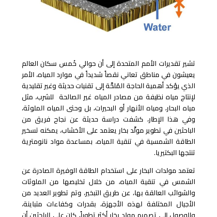
تشير تقديرات الأمم المتحدة إلى أن حوالي خُمس سكان العالم
يعيشون في مناطق تعاني نقصاً شديداً في موارد المياه، الأمر
الذي يؤكد أهمية الحاجة المُلحَّة إلى تقنيات حديثة وغير تقليدية
لإنتاج مياه نظيفة من مصادر المياه غير الصالحة للشرب، مثل
مياه البحار، ومياه الأنهار أو البحيرات، بل وحتى المياه الملوثة،
وفي هذا الإطار، كشفت دراسة حديثة عن نجاح فريق من
الباحثين في تطوير مولِّد بخار يعتمد على الأخشاب، يمكنه تسخير
الطاقة الشمسية في تنقية المياه، بمساعدة مواد نانومترية
تنتجها البكتيريا.
تعتمد مولدات البخار على استخدام الطاقة الوفيرة الصادرة عن
الشمس في تنقية المياه، من خلال تخليصها من الملوثات
والشوائب العالقة بها، عن طريق التبخير، وتم تطوير العديد من
الأجيال المختلفة لهذه الأجهزة، بقدرات وكفاءات متباينة،
وللوصول إلى تصميم مولد بخار أكثر تطوراً، كان على الباحثين أن