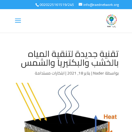
0020225161519/245
info@raednetwork.org
تقنية جديدة لتنقية المياه
بالخشب والبكتيريا والشمس
بواسطة
Nader
|
يناير 18, 2021
|
ابتكارات مستدامة