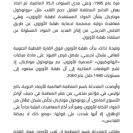
مرة عام 1985، وعلى مدى السنوات الـ35 الماضية، تم اتخاذ
بعض التدابير المختلفة لتقليل حجم الثقب، مثل «بروتوكول
مونتريال بشأن المواد المستنفدة لطبقة الأوزون»، وهي
معاهدة دولية مصممة لحماية طبقة الأوزون، عن طريق
التخلص التدريجي من إنتاج العديد من المواد المسئولة عن
استنفاد طبقة الأوزون.
ونتيجة لذلك، بدأت طبقة الأوزون فوق القارة القطبية الجنوبية
تتعافى بشكل تدريجي، بفضل فرض القيود على مادة مركبات
«الهالوكربون» المدمرة للأوزون، عبر بروتوكول مونتريال، إذ
تشير التوقعات المناخية إلى أن طبقة الأوزون ستعود إلى
مستويات 1980 خلال عام 2060.
وأوضحت المتحدثة باسم المنظمة العالمية للأرصاد الجوية، كلير
نوليس، في مؤتمر صحفي، من مقر المنظمة في جنيف، أواخر
الأسبوع الماضي، أن بروتوكول مونتريال تخلّص بشكل فعّال من
المواد الآكلة للأوزون، وهو أحد أكثر المعاهدات البيئية نجاحاً على
الإطلاق، إلا أنها شددت على قولها: «ومع ذلك لا يمكننا
التقاعس».
وقالت المتحدثة باسم المنظمة إن ثقب الأوزون فوق القارة