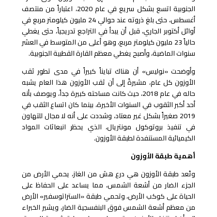
الجنوبية اتسع بشكل سريع في عام 2020، اعتباراً من منتصف
أغسطس، حتى بلغ ذروته عند حوالي 24 مليون كيلومتر مربع في
أوائل أكتوبر الجاري، قبل أن يبدأ في التراجع تدريجياً، حتى يغطي
حالياً 23 مليون كيلومتر مربع، وهو أعلى من المتوسط في العشر
سنوات الماضية، وأصبح يغطي معظم القارة القطبية الجنوبية.
وأوضحت «نوليس» أن هناك تبايناً كبيراً في مدى تطور ثقب
الأوزون كل عام، مشيرةً إلى أن ثقب الأوزون هذا العام يشبه
حاله في عام 2018، حيث كانت مساحته كبيرة جداً، ويوصف بأنه
أحد أكبر الثقوب في السنوات الأخيرة، بينما كان اتساع الثقب في
2019 صغيراً بشكل غير معتاد، وشددت على أنه لا مجال للتهاون
في تنفيذ بروتوكول مونتريال، الذي يحظر انبعاثات المواد
الكيميائية المستنفدة لطبقة الأوزون.
أهمية طبقة الأوزون
وتُعد طبقة الأوزون هي درع هش من الغاز، يحمي الأرض من
الجزء الضار من أشعة الشمس، مما يساعد على الحفاظ على
الحياة على كوكب الأرض، وتحمي طبقة «الستراتوسفير» الأرض
من معظم أشعة الشمس فوق البنفسجية الضار، ويشير الخبراء