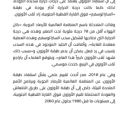
إلى أن استنفاد الأوزون يعتمد على درجات حرارة شديدة البرودة،
لذلك كلما كانت درجة الحرارة أكثر برودة في طبقة
«الستراتوسفير» فوق القارة القطبية الجنوبية، زاد ثقب الأوزون.
وقالت المتحدثة باسم المنظمة العالمية للأرصاد الجوية: «كان
الهواء أقل من 78 درجة مئوية تحت الصفر، وهذه هي درجة
الحرارة التي نحتاجها لتشكيل سحب الستراتوسفير، وهذه العملية
معقدة للغاية»، وأضافت أن الجليد الموجود في هذه السحب
يتسبب في رد فعل يمكن أن يدمر طبقة الأوزون، و«بسبب ذلك،
نشهد ثقب الأوزون كبيراً هذا العام»، ويتوقع العلماء أن يتراجع
ثقب الأوزون في الربيع، كحدث موسمي.
وفي عام 2018، صدر أحدث تقييم علمي بشأن استنفاد طبقة
الأوزون، عن المنظمة العالمية للأرصاد الجوية وبرنامج الأمم
المتحدة للبيئة، خلص إلى أن طبقة الأوزون على طريق الانتعاش
والعودة المحتملة لقيم الأوزون فوق القارة القطبية الجنوبية،
إلى مستويات ما قبل 1980 بحلول عام 2060