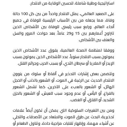
استراتيجية وطنية شاملة، لتحسين الوقاية من الانتحار.
على الصعيد العالمي، يمثل الانتحار واحداً من بين كل 100 حالة
وفاة، مما يجعله من بين الأسباب الرئيسية للوفاة في جميع
أنحاء العالم، ورابع سبب رئيسي للوفاة بين الأشخاص الذين
تتراوح أعمارهم بين 15 و29 عاماً، بعد حوادث المرور والسل
والعنف بين الأشخاص.
ووفقا لمنظمة الصحة العالمية، يفوق عدد الأشخاص الذين
يموتون بسبب الانتحار سنوياً، عدد الأشخاص الذين يموتون بسبب
الإيدز أو الملاريا أو سرطان الثدي، أو بسبب الحرب وجرائم القتل.
وتتضمن بعض إشارات التحذير في ألفاظ أو سلوك من ينوون
الانتحار، الحديث عن الرغبة في الموت، أو الشعور بالذنب أو الخجل
الهائل، أو الشعور بالعبء على الآخرين، كما تشمل الشعور
بالفراغ، أو اليأس، أو عدم وجود سبب للعيش، أو الشعور بالحزن
الشديد، أو القلق، أو الغضب.
ومن بين التغييرات السلوكية التي يمكن أن تكون أيضاً علامات
تحذيرية، البحث عن طرق للموت، والابتعاد عن الأصدقاء، والتخلي
عن أشياء مهمة، وإظهار تقلبات مزاجية حادة، وتناول الطعام أو