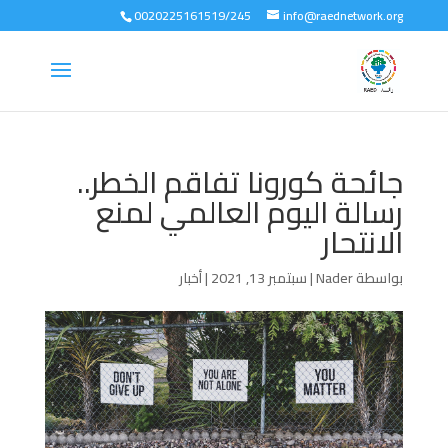
0020225161519/245
info@raednetwork.org
جائحة كورونا تفاقم الخطر..
رسالة اليوم العالمي لمنع
الانتحار
بواسطة
Nader
|
سبتمبر 13, 2021
|
أخبار