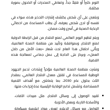
النوم كثيراً أو قليلاً جداً، وتعاطي المخدرات أو الكحول بصورة
مكثفة.
ويتعين على أي شخص يكتشف إشارات التحذير هذه، سواء في
نفسه أو لدى شخص يعرفه، أن يطلب المساعدة من اخصائي
الرعاية الصحية في أسرع وقت ممكن.
ويتم تنظيم اليوم العالمي لمنع الانتحار من قبل الرابطة الدولية
لمنع الانتحار، وبموافقة وتأييد من منظمة الصحة العالمية،
ويأتي احتفال هذا العام تحت شعار «بعث الأمل من خلال
العمل»، ويركز على الحاجة إلى عمل جماعي لمعالجة هذه
القضية.
ونشرت منظمة الصحة العالمية مؤخراً إرشادات تدعم الجهود
الوطنية للمساعدة في تقليل معدل الانتحار العالمي، بمقدار
الثلث بحلول عام 2030، بما يتماشى مع أهداف التنمية
المستدامة، وتشمل تدابير الوقاية الرئيسية عدة إجراءات منها:
تقييد الوصول إلى وسائل الانتحار، مثل مبيدات الآفات،
والأسلحة النارية، وبعض الأدوية
التواصل مع وسائل الإعلام لعرض مواد إعلامية مسؤولة