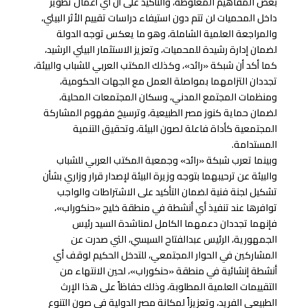
بعض المفاهيم المغلوطة، والتأكيد على أن أي أعمال تطوير
داخل المحميات لن تتم دون استيفاء دراسات تقييم الأثر البيئي،
والمراجعة العلمية الشاملة، وهو ما يعكس توجه الدولة
لضمان إدارة رشيدة للمحميات، وتعزيز الاستثمار البيئي الرشيد،
كما أكد أن شبكة «رائد»، وكذلك المكتب العربي للشباب والبيئة،
تجددان التزامهما بمواصلة العمل مع الجهات الحكومية،
ومنظمات المجتمع المدني، وسكان المجتمعات المحلية،
لضمان حماية كنوز مصر الطبيعية، وترسيخ مفهوم المشاركة
المجتمعية كأداة فاعلة لصون البيئة، وتحقيق التنمية
المستدامة.
وبينما تعرب شبكة «رائد» وجمعية المكتب العربي للشباب
والبيئة عن ترحيبهما بتوجه وزيرة البيئة لإصدار قرار وزاري بشأن
تشكيل لجنة فنية لضمان التأكيد على الاشتراطات والواجب
توافرها عند تنفيذ أي أنشطة في منطقة خليج «حنكوراب»،
فإنهما تجددان دعمهما الكامل لمناشدة السيد رئيس
الجمهورية، الرئيس عبدالفتاح السيسي، التي صدرت عن
المشاركين في الحوار المجتمعي، للتدخل الحكيم لوقف أي
أنشطة إنشائية في منطقة «حنكوراب»، لحين الانتهاء من
التقييمات العلمية المطلوبة، وذلك حفاظاً على هذا الإرث
الطبيعي الفريد، وتعزيزاً لمكانة مصر الدولية في صون التنوع