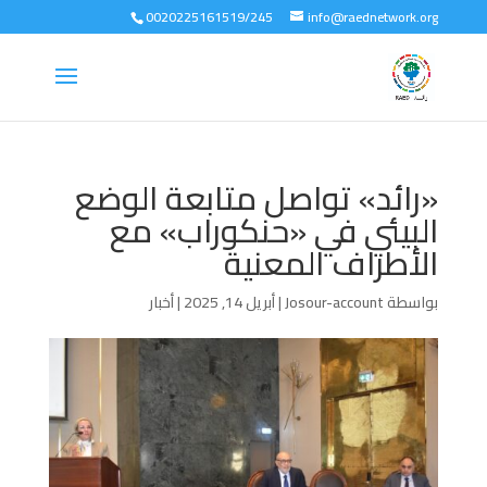
0020225161519/245
info@raednetwork.org
«رائد» تواصل متابعة الوضع
البيئي في «حنكوراب» مع
الأطراف المعنية
بواسطة
Josour-account
|
أبريل 14, 2025
|
أخبار