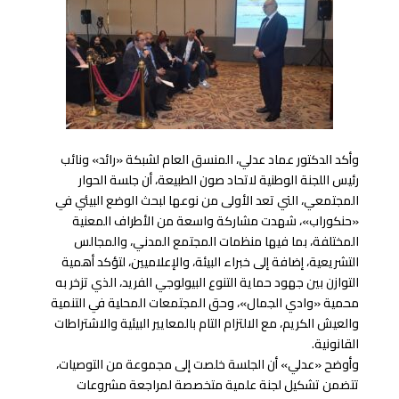
وأكد الدكتور عماد عدلي، المنسق العام لشبكة «رائد» ونائب
رئيس اللجنة الوطنية لاتحاد صون الطبيعة، أن جلسة الحوار
المجتمعي، التي تعد الأولى من نوعها لبحث الوضع البيئي في
«حنكوراب»، شهدت مشاركة واسعة من الأطراف المعنية
المختلفة، بما فيها منظمات المجتمع المدني، والمجالس
التشريعية، إضافة إلى خبراء البيئة، والإعلاميين، لتؤكد أهمية
التوازن بين جهود حماية التنوع البيولوجي الفريد، الذي تزخر به
محمية «وادي الجمال»، وحق المجتمعات المحلية في التنمية
والعيش الكريم، مع الالتزام التام بالمعايير البيئية والاشتراطات
القانونية.
وأوضح «عدلي» أن الجلسة خلصت إلى مجموعة من التوصيات،
تتضمن تشكيل لجنة علمية متخصصة لمراجعة مشروعات