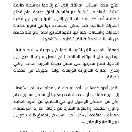
تفتح هذه السبائك الفائقة، التي تم إنتاجها بواسطة طابعة
ثلاثية الأبعاد من تركيبة غير تقليدية، آفاق جديدة أمام قطاع
الطاقة، أحد أكثر القطاعات التي يُلقى عليها باللوم في قضية
التغيرات المناخية، كما يمكن الاستفادة بها في تطوير صناعات
الطائرات والسيارات، كما أنها تمهد الطريق أمام إنتاج فئة جديدة
من السبائك المماثلة، التي تنتظر من يكتشفها
.
ووفقاً للتجارب، التي نشرت نتائجها في دورية «آبلايد ماتريالز
توداي»، فإن السبائك الفائقة، التي توصل فريق الباحثين إلى
إنتاجها، تتميز بقدرتها على تحمل درجات الحرارة العالية، وهي
إحدى الميزات الضرورية لتوربينات توليد الكهرباء في محطات
الطاقة
.
يقول أندرو كوستاس، أحد العلماء في مختبرات سانديا: «توصلنا
إلى نتيجة مفادها أن هذه المادة يمكنها أن تتحمل مستويات لم
يكن من الممكن الوصول إليها في السابق، من القوة العالية،
والوزن الخفيف، والمرونة الكبيرة مع درجات الحرارة المرتفعة»،
معرباً عن اعتقاده أن «جزءاً من السبب في تحقيق ذلك، يرجع إلى
نهج التصنيع الإضافي
».