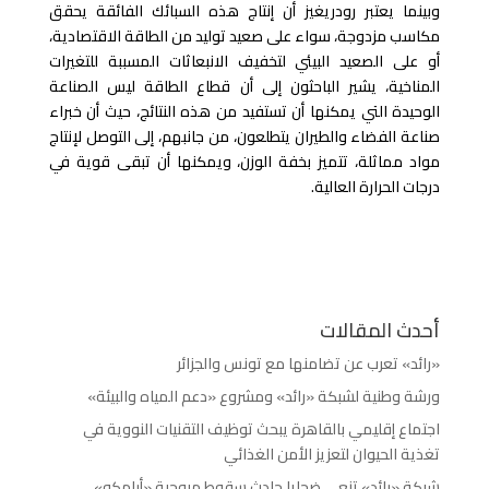
وبينما يعتبر رودريغيز أن إنتاج هذه السبائك الفائقة يحقق
مكاسب مزدوجة، سواء على صعيد توليد من الطاقة الاقتصادية،
أو على الصعيد البيئي لتخفيف الانبعاثات المسببة للتغيرات
المناخية، يشير الباحثون إلى أن قطاع الطاقة ليس الصناعة
الوحيدة التي يمكنها أن تستفيد من هذه النتائج، حيث أن خبراء
صناعة الفضاء والطيران يتطلعون، من جانبهم، إلى التوصل لإنتاج
مواد مماثلة، تتميز بخفة الوزن، ويمكنها أن تبقى قوية في
درجات الحرارة العالية
.
أحدث المقالات
«رائد» تعرب عن تضامنها مع تونس والجزائر
ورشة وطنية لشبكة «رائد» ومشروع «دعم المياه والبيئة»
اجتماع إقليمي بالقاهرة يبحث توظيف التقنيات النووية في
تغذية الحيوان لتعزيز الأمن الغذائي
شبكة «رائد» تنعى ضحايا حادث سقوط مروحية «أرامكو»