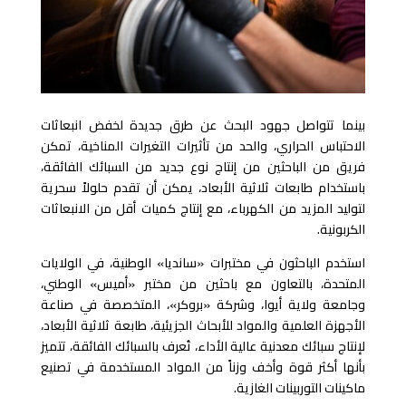
بينما تتواصل جهود البحث عن طرق جديدة لخفض انبعاثات
الاحتباس الحراري، والحد من تأثيرات التغيرات المناخية، تمكن
فريق من الباحثين من إنتاج نوع جديد من السبائك الفائقة،
باستخدام طابعات ثلاثية الأبعاد، يمكن أن تقدم حلولاً سحرية
لتوليد المزيد من الكهرباء، مع إنتاج كميات أقل من الانبعاثات
الكربونية
.
استخدم الباحثون في مختبرات «سانديا» الوطنية، في الولايات
المتحدة، بالتعاون مع باحثين من مختبر «أميس» الوطني،
وجامعة ولاية أيوا، وشركة «بروكر»، المتخصصة في صناعة
الأجهزة العلمية والمواد للأبحاث الجزيئية، طابعة ثلاثية الأبعاد،
لإنتاج سبائك معدنية عالية الأداء، تُعرف بالسبائك الفائقة، تتميز
بأنها أكثر قوة وأخف وزناً من المواد المستخدمة في تصنيع
ماكينات التوربينات الغازية
.