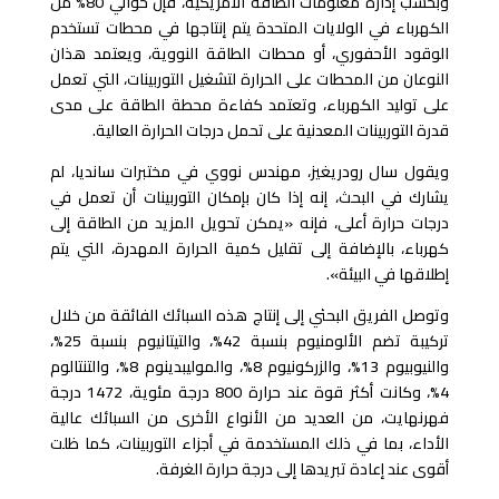
وبحسب إدارة معلومات الطاقة الأمريكية، فإن حوالي 80% من
الكهرباء في الولايات المتحدة يتم إنتاجها في محطات تستخدم
الوقود الأحفوري، أو محطات الطاقة النووية، ويعتمد هذان
النوعان من المحطات على الحرارة لتشغيل التوربينات، التي تعمل
على توليد الكهرباء، وتعتمد كفاءة محطة الطاقة على مدى
قدرة التوربينات المعدنية على تحمل درجات الحرارة العالية
.
ويقول سال رودريغيز، مهندس نووي في مختبرات سانديا، لم
يشارك في البحث، إنه إذا كان بإمكان التوربينات أن تعمل في
درجات حرارة أعلى، فإنه «يمكن تحويل المزيد من الطاقة إلى
كهرباء، بالإضافة إلى تقليل كمية الحرارة المهدرة، التي يتم
إطلاقها في البيئة
».
وتوصل الفريق البحثي إلى إنتاج هذه السبائك الفائقة من خلال
تركيبة تضم الألومنيوم بنسبة 42%، والتيتانيوم بنسبة 25%،
والنيوبيوم 13%، والزركونيوم 8%، والموليبدينوم 8%، والتنتالوم
4%، وكانت أكثر قوة عند حرارة 800 درجة مئوية، 1472 درجة
فهرنهايت، من العديد من الأنواع الأخرى من السبائك عالية
الأداء، بما في ذلك المستخدمة في أجزاء التوربينات، كما ظلت
أقوى عند إعادة تبريدها إلى درجة حرارة الغرفة
.