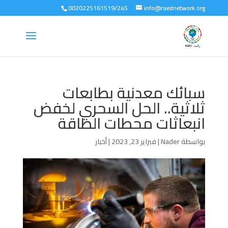
0020225161519/245
info@raednetwork.org
سبائك معدنية بطابعات
ثلاثية.. الحل السحري لخفض
انبعاثات محطات الطاقة
بواسطة
Nader
|
فبراير 23, 2023
|
أخبار