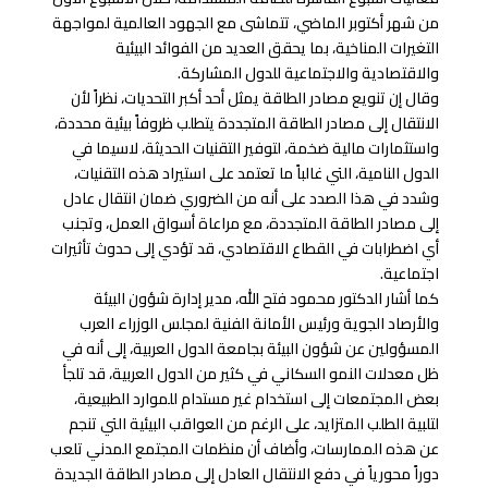
من شهر أكتوبر الماضي، تتماشى مع الجهود العالمية لمواجهة
التغيرات المناخية، بما يحقق العديد من الفوائد البيئية
والاقتصادية والاجتماعية للدول المشاركة.
وقال إن تنويع مصادر الطاقة يمثل أحد أكبر التحديات، نظراً لأن
الانتقال إلى مصادر الطاقة المتجددة يتطلب ظروفاً بيئية محددة،
واستثمارات مالية ضخمة، لتوفير التقنيات الحديثة، لاسيما في
الدول النامية، التي غالباً ما تعتمد على استيراد هذه التقنيات،
وشدد في هذا الصدد على أنه من الضروري ضمان انتقال عادل
إلى مصادر الطاقة المتجددة، مع مراعاة أسواق العمل، وتجنب
أي اضطرابات في القطاع الاقتصادي، قد تؤدي إلى حدوث تأثيرات
اجتماعية.
كما أشار الدكتور محمود فتح الله، مدير إدارة شؤون البيئة
والأرصاد الجوية ورئيس الأمانة الفنية لمجلس الوزراء العرب
المسؤولين عن شؤون البيئة بجامعة الدول العربية، إلى أنه في
ظل معدلات النمو السكاني في كثير من الدول العربية، قد تلجأ
بعض المجتمعات إلى استخدام غير مستدام للموارد الطبيعية،
لتلبية الطلب المتزايد، على الرغم من العواقب البيئية التي تنجم
عن هذه الممارسات، وأضاف أن منظمات المجتمع المدني تلعب
دوراً محورياً في دفع الانتقال العادل إلى مصادر الطاقة الجديدة