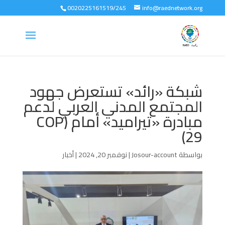
0020225161519/245
info@raednetwork.org
شبكة «رائد» تستعرض جهود
المجتمع المدني العربي لدعم
مبادرة «تيراميد» أمام (COP
29)
بواسطة
Josour-account
|
نوفمبر 20, 2024
|
أخبار