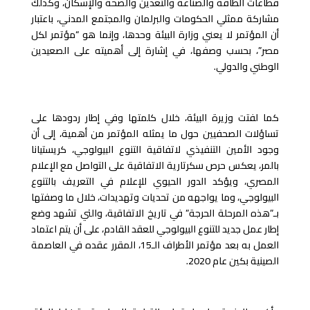
قطاعات الطاقة والصناعة والتعدين والصحة والإسكان، وكذلك
مشاركة ممثلي الحكومات والبرلمان والمجتمع المدني، باعتبار
أن المؤتمر لا يعني وزارة البيئة وحدها، وإنما هو “مؤتمر لكل
مصر”، بحسب وصفها، في إشارة إلى أهميته على الصعيدين
الوطني والدولي.
كما لفتت وزيرة البيئة، خلال كلمتها وفي إطار ردودها على
تساؤلات الصحفيين حول ما يمثله المؤتمر من أهمية، إلى أن
وجود الأمين التنفيذي لاتفاقية التنوع البيولوجي، كريستيانا
بالمر، يعكس حرص سكرتارية الاتفاقية على التواصل مع الإعلام
المصري، ويؤكد الدور الحيوي للإعلام في التعريف بالتنوع
البيولوجي، وما يواجهه من تحديات وتهديدات، خلال ما وصفتها
بـ”هذه المرحلة الحرجة” في تاريخ الاتفاقية، والتي تشهد وضع
إطار عمل جديد للتنوع البيولوجي للعقد القادم، على أن يتم اعتماد
العمل به بعد مؤتمر الأطراف الـ15، المقرر عقده في العاصمة
الصينية بكين عام 2020.