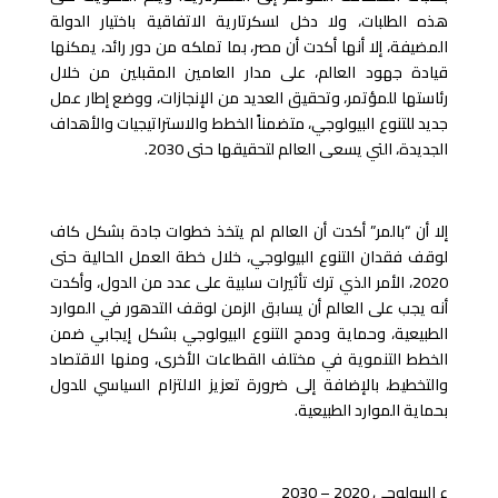
هذه الطلبات، ولا دخل لسكرتارية الاتفاقية باختيار الدولة
المضيفة، إلا أنها أكدت أن مصر، بما تملكه من دور رائد، يمكنها
قيادة جهود العالم، على مدار العامين المقبلين من خلال
رئاستها للمؤتمر، وتحقيق العديد من الإنجازات، ووضع إطار عمل
جديد للتنوع البيولوجي، متضمناً الخطط والاستراتيجيات والأهداف
الجديدة، التي يسعى العالم لتحقيقها حتى 2030.
إلا أن “بالمر” أكدت أن العالم لم يتخذ خطوات جادة بشكل كاف
لوقف فقدان التنوع البيولوجي، خلال خطة العمل الحالية حتى
2020، الأمر الذي ترك تأثيرات سلبية على عدد من الدول، وأكدت
أنه يجب على العالم أن يسابق الزمن لوقف التدهور في الموارد
الطبيعية، وحماية ودمج التنوع البيولوجي بشكل إيجابي ضمن
الخطط التنموية في مختلف القطاعات الأخرى، ومنها الاقتصاد
والتخطيط، بالإضافة إلى ضرورة تعزيز الالتزام السياسي للدول
بحماية الموارد الطبيعية.
ع البيولوجي 2020 – 2030