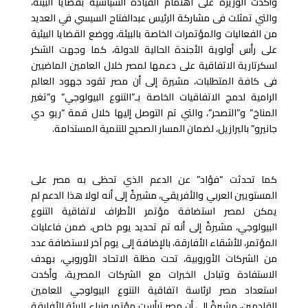
وأكدت الوزيرة على اهتمام القيادة السياسية بقضايا البيئة،
والتي تمثلت فى مشاركة الرئيس عبدالفتاح السيسي في العديد
من الفعاليات والمؤتمرات الخاصة بالبيئة، ووضع القضايا البيئية
على رأس أولوية الأجندة الحالية للدولة، كما وجهت الشكر
لسكرتارية الاتفاقية على دعمها لمصر خلال العامين الماضيين
فى كافة المتطلبات، مشيرة إلى أن مصر تقود جهود العالم
الرامية لدمج الاتفاقيات الخاصة بـ”التنوع البيولوجي” و”تغير
المناخ” و”التصحر”، والتي تم التوصل إليها خلال قمة “ريو دي
جانيرو” بالبرازيل، لضمان المسار الصحيح للتنمية المستدامة.
كما تحدثت “فؤاد” عن الدعم الذي تحظى به مصر على
المستويين العربي والأفريقي، مشيرةً إلى أنه لولا هذا الدعم لم
يمكن لمصر استضافة مؤتمر الأطراف لاتفاقية التنوع
البيولوجي، مشيرةً إلى أنه تم تحديد يوم خاص، ضمن فاعليات
المؤتمر، للأشقاء الأفارقة، بالإضافة إلى يوم آخر لاستضافة عدد
من الشركات الأوروبية، تحت مظلة الاتحاد الأوروبي، بهدف
الاستفادة وتبادل الخبرات مع الشركات المصرية، وأكدت
استعداد مصر لرئاسة اتفاقية التنوع البيولوجي للعامين
القادمين، مشيرةً إلى أن مصر ترأست مؤتمر وزراء البيئة الأفارقة