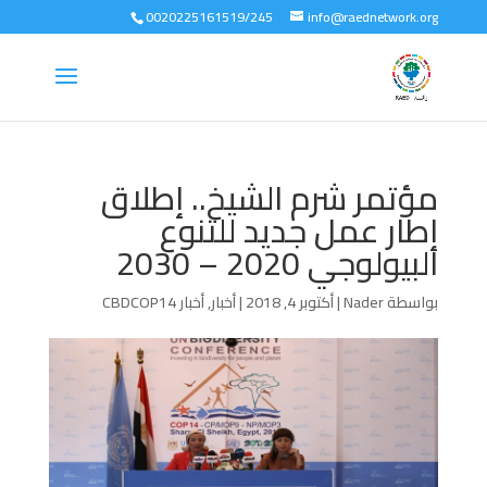
0020225161519/245
info@raednetwork.org
مؤتمر شرم الشيخ.. إطلاق
إطار عمل جديد للتنوع
البيولوجي 2020 – 2030
بواسطة
Nader
|
أكتوبر 4, 2018
|
أخبار
,
أخبار CBDCOP14