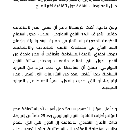
خلال المفاوضات الشاقة حول اتفاقية تغير المناخ.
ومن جانبها، أكدت كريستيانا بالمر أن سعي مصر لاستضافة
مؤتمر الأطراف الـ14 للتنوع البيولوجي يعكس مدى اهتمام
الحكومة المصرية بالاستثمار في حماية البشر والبيئة، وإدماج
البعد البيئي في مخططات التنمية الاقتصادية والاجتماعية،
بهدف تحقيق التنمية المستدامة، وأضافت أن مصر واحدة من
أقدم الدول التي تمتلك مقومات ومصادر هائلة للتنوع
البيولوجي، يمكن أن تساعدها في جذب مزيد من الموارد
السياحية، كما أشادت بعدد من التشريعات التي تسعى مصر
لإقرارها، أو التي صدرت بالفعل، سعياً للحفاظ على الموارد
الطبيعية.
ورداً على سؤال لـ”جسور 2030″ حول أسباب تأخر استضافة مصر
لمؤتمر أطراف اتفاقية التنوع البيولوجي بعد 25 عاماً من إقرارها،
قالت الأمين التنفيذي للاتفاقية إن الدول هي التي تتقدم
بطلبات استضافة المؤتمر إلى السكرتارية، ويتم التصويت على