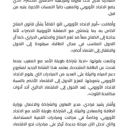
المبادرة تندرج تحت شروط ومرجعية «الاتفاق الأخضر»، الذي
يضع الاتحاد الأوروبي والمغرب حالياُ اللمسات الأخيرة عليه من
قبل.
وأضافت: «أبرم الاتحاد الأوروبي للتو اتفاقاً بشأن قانون المناخ
الخاص به، بما يتماشى مع الصفقة الأوروبية الخضراء، لأننا
بحاجة إلى الكفاح معاً ضد تغير المناخ والاحتباس الحراري، كما أن
التحول المناسب في مجال الطاقة، سيقودنا إلى التحول
والانتقال إلى اقتصاد أخضر».
وتابعت بقولها: «لدينا شراكة طويلة الأمد مع المغرب عندما
نتحدث عن الطاقة المتجددة، يعتمد هذا النشاط الجديد لمشروع
دعم المياه والبيئة على العديد من المبادرات التي يقوم الاتحاد
الأوروبي بتمويلها، لتعزيز التحول إلى الاقتصاد الأخضر، بالنسبة
للاتحاد الأوروبي، يُعد التحول إلى الاقتصاد الدائري أحد أدوات
مكافحة التلوث».
وأشار رشيد فرادي، مدير التعاون والشراكة والاتصال بوزارة
الطاقة والمعادن والبيئة، إلى الشراكة طويلة الأمد مع الاتحاد
الأوروبي، وخاصةً في مجالات ومبادرات التنمية المستدامة،
والتي تدخل الآن مرحلة جديدة تُركز على مبادرات نحو الاقتصاد