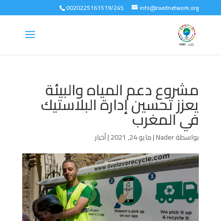
0020225161519/245
info@raednetwork.org
مشروع دعم المياه والبيئة
يعزز تحسين إدارة البلاستيك
في المغرب
بواسطة
Nader
|
مايو 24, 2021
|
أخبار