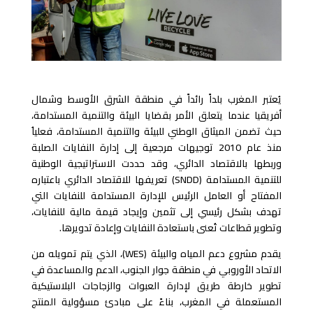
يُعتبر المغرب بلداً رائداً في منطقة الشرق الأوسط وشمال
أفريقيا عندما يتعلق الأمر بقضايا البيئة والتنمية المستدامة،
حيث تضمن الميثاق الوطني للبيئة والتنمية المستدامة، فعلياُ
منذ عام 2010 توجيهات مرجعية إلى إدارة النفايات الصلبة
وربطها بالاقتصاد الدائري، وقد حددت الاستراتيجية الوطنية
للتنمية المستدامة (SNDD) تعريفها للاقتصاد الدائري باعتباره
المفتاح أو العامل الرئيس للإدارة المستدامة للنفايات التي
تهدف بشكل رئيسي إلى تثمين وإيجاد قيمة مالية للنفايات،
وتطوير قطاعات تُعنى باستعادة النفايات وإعادة تدويرها.
يقدم مشروع دعم المياه والبيئة (WES)، الذي يتم تمويله من
الاتحاد الأوروبي في منطقة جوار الجنوب، الدعم والمساعدة في
تطوير خارطة طريق لإدارة العبوات والزجاجات البلاستيكية
المستعملة في المغرب، بناءً على مبادئ مسؤولية المنتج