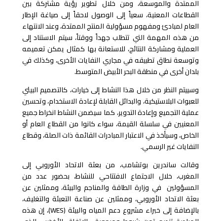
الممتدة والموسعة، ومن خلال تطوير رؤية مشتركة بين
القطاعات المعنية، سعياً إلى الوصول لاحقاً إلى صياغة الإطار
العام لمبادئ ومفهوم مسؤولية المنتج الممتدة، وعند الانتهاء
من هذه المهمة التي تتطلب جهداً ووقتاً، سيتم الاستناد إلى
العملية ومشاركة النتائج، للاستعانة بها كمثال يمكن تعميمه
وتوسعة نطاق تطبيقه في مجاري النفايات الأخرى، وكذلك في
بلدان أخرى في منطقة البحر الأبيض المتوسط.
وسييتم النظر من خلال هذا النشاط إلى خيارات، كالتصميم البيئي
للعبوات البلاستيكية، والبدائل القابلة لإعادة الاستخدام، وتحسين
عملية التجميع وإعادة التدوير، كما سيضمن النشاط انخراط جميع
المعنيين في سلسلة القيمة، سواء كانوا من القطاع العام أو
الخاص، وسيأخذ في الاعتبار المبادرات القائمة ذات الصلة، وقطاع
النفايات غير الرسمي.
وقالت ساندرين بوتشامب، من بعثة الاتحاد الأوروبي إلى
المغرب، خلال الاجتماع الافتتاحي للنشاط، بحضور عدد من
المسؤولين في وزارة الطاقة والمناجم والبيئة، وممثلين عن
بعثة الاتحاد الأوروبي، وممثلين عن صناعة التعبئة والتغليف،
بالإضافة إلى خبراء مشروع دعم المياه والبيئة (WES)، إن هذه