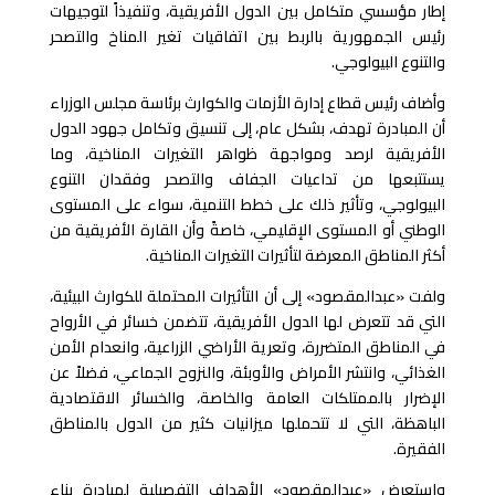
إطار مؤسسي متكامل بين الدول الأفريقية، وتنفيذاً لتوجيهات
رئيس الجمهورية بالربط بين اتفاقيات تغير المناخ والتصحر
والتنوع البيولوجي.
وأضاف رئيس قطاع إدارة الأزمات والكوارث برئاسة مجلس الوزراء
أن المبادرة تهدف، بشكل عام، إلى تنسيق وتكامل جهود الدول
الأفريقية لرصد ومواجهة ظواهر التغيرات المناخية، وما
يستتبعها من تداعيات الجفاف والتصحر وفقدان التنوع
البيولوجي، وتأثير ذلك على خطط التنمية، سواء على المستوى
الوطني أو المستوى الإقليمي، خاصةً وأن القارة الأفريقية من
أكثر المناطق المعرضة لتأثيرات التغيرات المناخية.
ولفت «عبدالمقصود» إلى أن التأثيرات المحتملة للكوارث البيئية،
التي قد تتعرض لها الدول الأفريقية، تتضمن خسائر في الأرواح
في المناطق المتضررة، وتعرية الأراضي الزراعية، وانعدام الأمن
الغذائي، وانتشر الأمراض والأوبئة، والنزوح الجماعي، فضلاً عن
الإضرار بالممتلكات العامة والخاصة، والخسائر الاقتصادية
الباهظة، التي لا تتحملها ميزانيات كثير من الدول بالمناطق
الفقيرة.
واستعرض «عبدالمقصود» الأهداف التفصيلية لمبادرة بناء