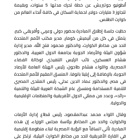
أنطونيو جوتيريش، عن خطة تحرك مدتها 5 سنوات، وبقيمة
تتجاوز 3 مليارات دولار، لحماية السكان في كافة أنحاء العالم من
كوارث الطقس.
حظيت جلسة إطلاق المبادرة بحضور دولي وعربي وأفريقي كبير،
يتمثل في كل من أنيميش كومار، مدير مكتب الأمم المتحدة
للحد من مخاطر الكوارث، والدكتور محمود فتح الله، مدير إدارة
شؤون البيئة والأرصاد الجوية بجامعة الدول العربية، والدكتور
هشام العسكري، نائب الرئيس التنفيذي لوكالة الفضاء
المصرية، واللواء هشام طاحون، رئيس الهيئة العامة للأرصاد
الجوية، بالإضافة إلى إيلينا بانوفا، المنسق المقيم للأمم المتحدة
في مصر، والدكتور عماد الدين عدلي، رئيس المنتدى المصري
للتنمية المستدامة ومنسق عام الشبكة العربية للبيئة والتنمية
«رائد»، وعدد من ممثلي الدول الأفريقية والمنظمات الإقليمية
والدولية.
وقال اللواء محمد عبدالمقصود، رئيس قطاع إدارة الأزمات
والكوارث والحد من المخاطر برئاسة مجلس الوزراء، إن هذه
المبادرة تأتي اتساقاً مع الرؤية المصرية لبناء منظومة إقليمية
في القارة الأفريقية للحد من مخاطر الكوارث البيئية، ترتكز على