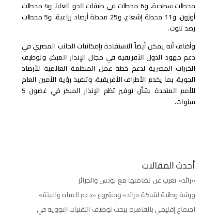
محطات سطحية، و6 محطات في طبقات الجو العليا، و4 محطات
أوزون، و11 محطة إشعاع، و25 محطة أرصاد زراعية، و5 محطات
رصد تلوث.
وأضاف أنه يمكن أيضاً الاستفادة بإمكانيات الجانب المصري في
دعم جهود الدول الأفريقية في مجال الإنذار المبكر، وتوظيف
الخبرات المصرية لدعم خطة عمل المنظمة العالمية للأرصاد
الجوية، بما يخدم الأطراف الأفريقية، وتنفيذ رؤية الأمين العام
للأمم المتحدة بشأن توفير تظم الإنذار المبكر في غضون 5
سنوات.
أحدث المقالات
«رائد» تعرب عن تضامنها مع تونس والجزائر
ورشة وطنية لشبكة «رائد» ومشروع «دعم المياه والبيئة»
اجتماع إقليمي بالقاهرة يبحث توظيف التقنيات النووية في