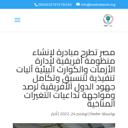
0020225161519/245
info@raednetwork.org
مصر تطرح مبادرة لإنشاء
منظومة أفريقية لإدارة
الأزمات والكوارث البيئية آليات
تنفيذية لتنسيق وتكامل
جهود الدول الأفريقية لرصد
ومواجهة تداعيات التغيرات
المناخية
بواسطة
Nader
|
نوفمبر 24, 2022
|
أخبار