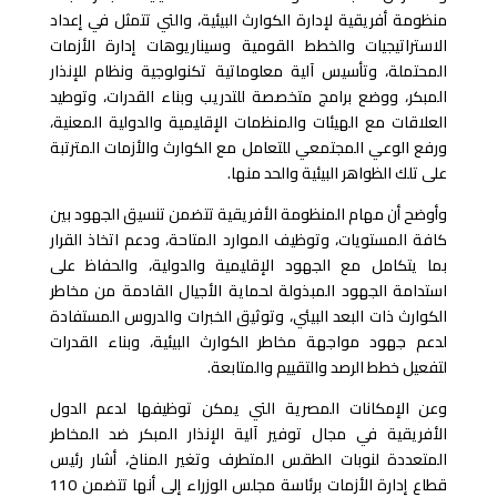
منظومة أفريقية لإدارة الكوارث البيئية، والتي تتمثل في إعداد
الاستراتيجيات والخطط القومية وسيناريوهات إدارة الأزمات
المحتملة، وتأسيس آلية معلوماتية تكنولوجية ونظام للإنذار
المبكر، ووضع برامج متخصصة للتدريب وبناء القدرات، وتوطيد
العلاقات مع الهيئات والمنظمات الإقليمية والدولية المعنية،
ورفع الوعي المجتمعي للتعامل مع الكوارث والأزمات المترتبة
على تلك الظواهر البيئية والحد منها.
وأوضح أن مهام المنظومة الأفريقية تتضمن تنسيق الجهود بين
كافة المستويات، وتوظيف الموارد المتاحة، ودعم اتخاذ القرار
بما يتكامل مع الجهود الإقليمية والدولية، والحفاظ على
استدامة الجهود المبذولة لحماية الأجيال القادمة من مخاطر
الكوارث ذات البعد البيئي، وتوثيق الخبرات والدروس المستفادة
لدعم جهود مواجهة مخاطر الكوارث البيئية، وبناء القدرات
لتفعيل خطط الرصد والتقييم والمتابعة.
وعن الإمكانات المصرية التي يمكن توظيفها لدعم الدول
الأفريقية في مجال توفير آلية الإنذار المبكر ضد المخاطر
المتعددة لنوبات الطقس المتطرف وتغير المناخ، أشار رئيس
قطاع إدارة الأزمات برئاسة مجلس الوزراء إلى أنها تتضمن 110