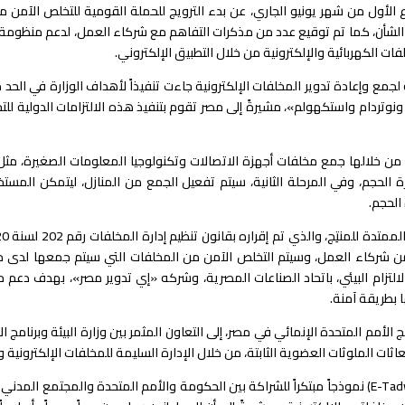
ع الأول من شهر يونيو الجاري، عن بدء الترويج للحملة القومية للتخلص الآمن م
الشأن، كما تم توقيع عدد من مذكرات التفاهم مع شركاء العمل، لدعم منظومة جم
ت الكهربائية والإلكترونية من خلال التطبيق الإلكتروني.
 ونوتردام واستكهولم»، مشيرةً إلى مصر تقوم بتنفيذ هذه الالتزامات الدولية لل
 من خلالها جمع مخلفات أجهزة الاتصالات وتكنولوجيا المعلومات الصغيرة، مث
الحجم، وفي المرحلة الثانية، سيتم تفعيل الجمع من المنازل، ليتمكن المستخ
الحجم.
كاء العمل، وسيتم التخلص الآمن من المخلفات التي سيتم جمعها لدى مصانع 
التزام البيئي، باتحاد الصناعات المصرية، وشركه «إي تدوير مصر»، بهدف دعم م
 بطريقة آمنة.
ج الأمم المتحدة الإنمائي في مصر، إلى التعاون المثمر بين وزارة البيئة وبرنام
ثات الملوثات العضوية الثابتة، من خلال الإدارة السليمة للمخلفات الإلكترونية و
وتابعت المسؤولة الأممية بقولها: «تعتبر مبادرة (E-Tadweer) نموذجاً مبتكراً للشراكة بين الحكومة والأمم