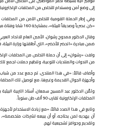
لتوفير آلية بسيطة تحفز المواطنين على التخلص الآمن من
إلى وضع آمن ومستدام للتخلص من المخلفات الإلكترونية
وفي إطار الحملة القومية للتخلص الآمن من المخلفات ال
«كن عصرياً وصديقاً للبيئة»، بمشاركة 160 شابا وفتاة من مختلف الجامعات المصرية والعربية، وعدد من القيادات شبابية وخبراء العمل البيئي.
وقال الدكتور ممدوح رشوان، الأمين العام للاتحاد العربي
ضمن مبادرة «اتحضر للأخضر»، التي أطلقتها وزارة البيئة
ولفت «رشوان» إلى أن حملة التخلص من المخلفات الإلكتر
من الندوات والمنتديات للتوعية، وتنظيم حملات لجمع تلك ال
وأضاف قائلاً: «في هذا المنتدى، تم جمع عدد من شباب
وأجهزة الجوال القديمة وغيرها، مع توصيل تلك المخلفا
وثمَّن الدكتور عبد المسيح سمعان، أستاذ التربية البي
المخلفات الإلكترونية تقارب 90 ألف طن سنوياً.
وتابع في هذا الصدد قائلاً: «مع زيادة الاستخدام لأجه
أن يهديه لمن يحتاجه، أو أن يبيعه لشركات متخصصة»، م
وتقديم وحوافز تشجيعية لهم.