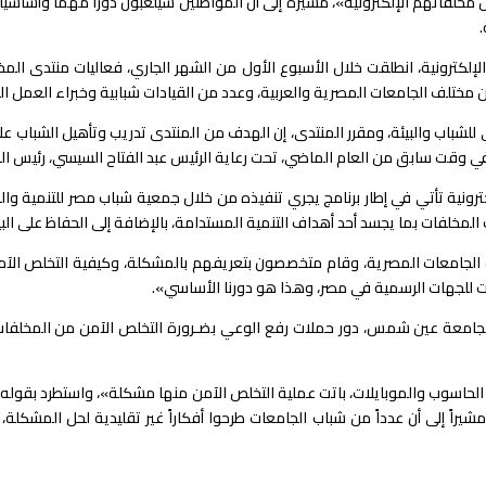
 مخلفاتهم الإلكترونية»، مشيرةً إلى أن المواطنين سيلعبون دوراً مهماً وأسا
.
إلكترونية، انطلقت خلال الأسبوع الأول من الشهر الجاري، فعاليات منتدى المخ
 للشباب والبيئة، ومقرر المنتدى، إن الهدف من المنتدى تدريب وتأهيل الشباب على
، في وقت سابق من العام الماضي، تحت رعاية الرئيس عبد الفتاح السيسي، رئيس ا
ونية تأتي في إطار برنامج يجري تنفيذه من خلال جمعية شباب مصر للتنمية والب
مخلفات بما يجسد أحد أهداف التنمية المستدامة، بالإضافة إلى الحفاظ على البيئة ب
 الجامعات المصرية، وقام متخصصون بتعريفهم بالمشكلة، وكيفية التخلص الآمن
ت للجهات الرسمية في مصر، وهذا هو دورنا الأساسي».
ئية بجامعة عين شمس، دور حملات رفع الوعي بضـرورة التخلص الآمن من المخلفات 
زة الحاسوب والموبايلات، باتت عملية التخلص الآمن منها مشكلة»، واستطرد بقول
شيراً إلى أن عدداً من شباب الجامعات طرحوا أفكاراً غير تقليدية لحل المشكل