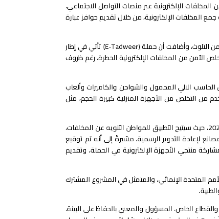
ن المخلفات الإلكترونية عبر منصات التواصل الاجتماعي،
ع المخلفات الإلكترونية، من خلال تقديم حوافز عبارة
وقالت الدكتورة ياسمين فؤاد إن إطلاق الحملة القومية لجمع وإعادة تدوير المخلفات الإلكترونية جاءت تنفيذاً لأهداف الوزارة في الحد من التلوث، وأضافت أن حملة (E-Tadweer) تأتي في إطار
تخلص الآمن من المخلفات الإلكترونية الخطرة، رغم ظروف
ل الحاسب الالي المحمول والشواحن والكاميرات وألعاب
دم من التخلص من الأجهزة المنزلية كبيرة الحجم، مثل
وأضافت أن التطبيق يعتبر بداية لتفعيل نظام المسئولية الممتدة للمنتِج، والذي تم إقراره بقانون تنظيم إدارة المخلفات رقم 202 لسنة 2020، حيث سيتيح التطبيق للمواطن التنويه عن المخلفات،
لإعادة التدوير الرسمية، مشيرةً إلى أنه تم توقيع
شاركة منتجي الأجهزة الإلكترونية في الحملة، وتقديم
ج الأمم المتحدة الإنمائي، والمتمثل في المشروع المشترك
الطبية.
 المتحدة والمجتمع المدني والقطاع الخاص، المسؤول والمعني بالحفاظ على البيئة،