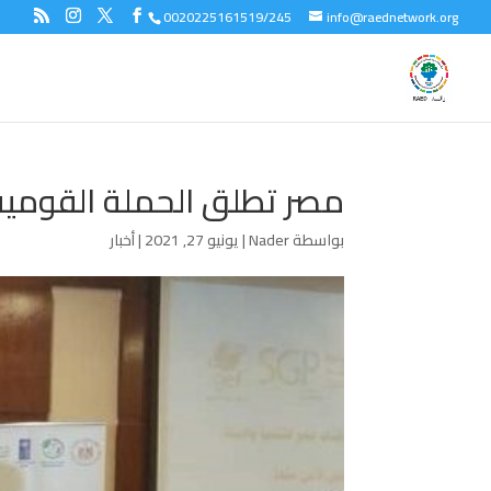
0020225161519/245
info@raednetwork.org
مصر تطلق الحملة القومية للتخ
بواسطة
Nader
|
يونيو 27, 2021
|
أخبار