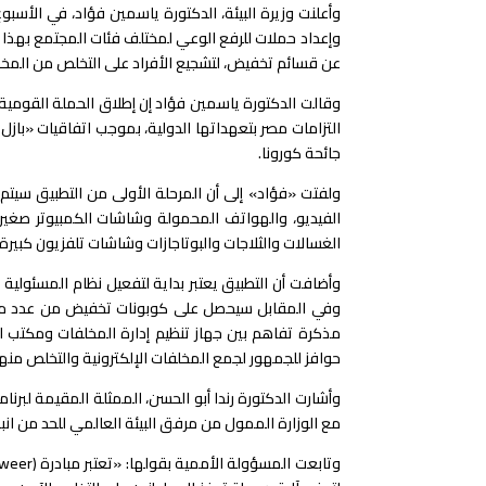
وأعلنت وزيرة البيئة، الدكتورة ياسمين فؤاد، في الأسبو
وإعداد حملات للرفع الوعي لمختلف فئات المجتمع بهذا 
عن قسائم تخفيض، لتشجيع الأفراد على التخلص من المخلفا
التزامات مصر بتعهداتها الدولية، بموجب اتفاقيات «بازل
جائحة كورونا.
ولفتت «فؤاد» إلى أن المرحلة الأولى من التطبيق سيتم
الفيديو، والهواتف المحمولة وشاشات الكمبيوتر صغيرة 
الغسالات والثلاجات والبوتاجازات وشاشات تلفزيون كبيرة 
وفي المقابل سيحصل على كوبونات تخفيض من عدد من شر
مذكرة تفاهم بين جهاز تنظيم إدارة المخلفات ومكتب ال
حوافز للجمهور لجمع المخلفات الإلكترونية والتخلص منها
وأشارت الدكتورة رندا أبو الحسن، الممثلة المقيمة لبرنام
مع الوزارة الممول من مرفق البيئة العالمي للحد من انبعا