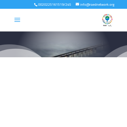
0020225161519/245
info@raednetwork.org
ملفات خاصة