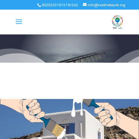
0020225161519/245
info@raednetwork.org
طلاء «فائق» يحافظ على برودة
المباني في المناطق الحارة