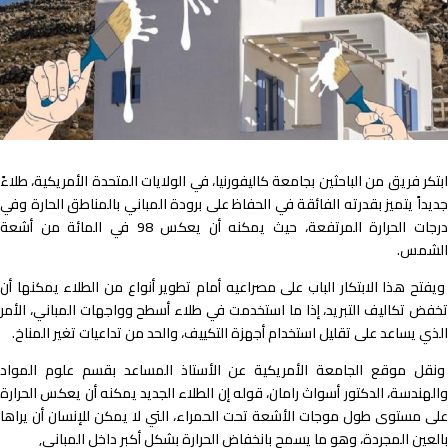
ابتكر فريق من الباحثين بجامعة كاليفورنيا، في الولايات المتحدة الأمريكية، طلاءً
جديداً يتميز بقدرته الفائقة في الحفاظ على برودة المباني بالمناطق الحارة وفي
درجات الحرارة المرتفعة، حيث يمكنه أن يعكس 98 في المائة من أشعة
الشمس.
ويفتح هذا الابتكار الباب على مصراعيه أمام تطوير أنواع من الطلاء يمكنها أن
تخفض تكاليف التبريد، إذا ما استخدمت في طلاء أسطح وواجهات المباني، الأمر
الذي يساعد على تقليل استخدام أجهزة التكييف، والحد من تداعيات تغير المناخ.
ونقل موقع الجامعة الأمريكية عن الأستاذ المساعد بقسم علوم المواد
والهندسة، الدكتور أسواث رامان، قوله إن الطلاء الجديد يمكنه أن يعكس الحرارة
على مستوى طول موجات الأشعة تحت الحمراء، التي لا يمكن للإنسان أن يراها
بالعين المجردة، وهو ما يسمح بانخفاض الحرارة بشكل أكبر داخل المباني,