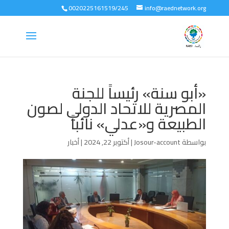
0020225161519/245
info@raednetwork.org
«أبو سنة» رئيساً للجنة
المصرية للاتحاد الدولي لصون
الطبيعة و«عدلي» نائباً
بواسطة
Josour-account
|
أكتوبر 22, 2024
|
أخبار