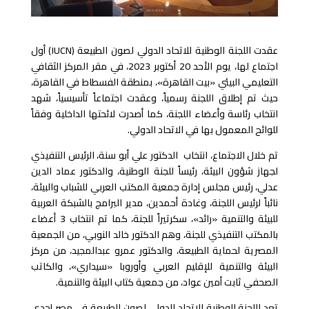
عقدت اللجنة الوطنية للاتحاد الدولي لصون الطبيعة (IUCN) أول
اجتماع لها، يوم الأحد 20 أكتوبر 2023، في مقر المركز الثقافي
التعليمي البيئي «بيت القاهرة»، بمنطقة الفسطاط في القاهرة،
حيث تم إطلاق اللجنة رسمياً، وعقدت اجتماعاً تأسيسياً، شهد
انتخاب رئاسة وأعضاء اللجنة، كما أصدرت لائحتها الداخلية وفقاً
للوائح المعمول بها في الاتحاد الدولي.
تم خلال الاجتماع، انتخاب الدكتور علي أبو سنة، الرئيس التنفيذي
لجهاز شؤون البيئة، رئيساً للجنة الوطنية، والدكتور عماد الدين
عدلي، رئيس مجلس إدارة جمعية المكتب العربي للشباب والبيئة،
نائباً لرئيس اللجنة، وغادة أحمدين، مدير البرامج بالشبكة العربية
للبيئة والتنمية «رائد»، سكرتيراً للجنة، كما تم انتخاب 3 أعضاء
بالمكتب التنفيذي للجنة، وهم الدكتور خالد النوبي، من الجمعية
المصرية لحماية الطبيعة، والدكتور عمرو عبدالمجيد، من مركز
البيئة والتنمية للإقليم العربي وأوروبا «سيداري»، والكاتب
الصحفي ثابت أمين عواد، من جمعية كتاب البيئة والتنمية.
تعد اللجنة الوطنية للاتحاد الدولي لصون الطبيعة فى مصر إحدى