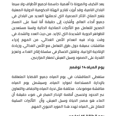
يعد التكيف والمرونة ذا أهمية حاسمة لجميع الأطراف ولا سيما
البلدان النامية، وقد أبرزت تقارير الهيئة الحكومية الدولية المعنية
بتغير المناخ، الآثار المدمرة التي تحملتها العديد من البلدان في
جميع أنحاء العالم، وأشارت إلى حقيقة أننا لسنا على المسار
الصحيح للتعامل مع التأثيرات المناخية الحالية ولسنا مستعدين
للظواهر الجوية الشديدة التي تتزايد. من حيث العدد والشدة. في
وقت يزداد فيه انعدام الأمن الغذائي، من المهم إجراء
مناقشات عميقة حول طرق التعامل مع الأمن الغذائي، وزيادة
الإنتاجية الزراعية، وتقليل الخسائر في سلسلة إنتاج الغذاء، وتعزيز
القدرة على الصمود وسبل العيش لصغار المزارعين.
يوم المياه 14 نوفمبر
ستغطي المناقشات في يوم المياه جميع القضايا المتعلقة
بالإدارة المستدامة لموارد المياه، وسيشمل يوم المياه
مناقشة موضوعات مختلفة مثل ندرة المياه والجفاف والتعاون
عبر الحدود وتحسين أنظمة الإنذار المبكر في ضوء حقيقة أن
الماء هو مصدر الحياة وسبل العيش، وأن التأثيرات السلبية
للمناخ على المياه تهدد هذا المورد الحيوي المهم.