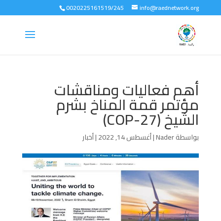
0020225161519/245
info@raednetwork.org
أهم فعاليات ومناقشات
مؤتمر قمة المناخ بشرم
الشيخ (COP-27)
بواسطة
Nader
|
أغسطس 14, 2022
|
أخبار