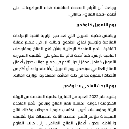
وجاءت أبرز الأيام المحددة لمناقشة هذه الموضوعات، على
أجندة «قمة المناخ»، كالتالي:
يوم التمويل 9 نوفمبر
ويناقش قضية التمويل التي تعد حجر الزاوية لتنفيذ الإجراءات
المناخية وتوسيع نطاق الطموح، وكانت ان في صميم عملية
اتفاقية الأمم المتحدة الإطارية بشأن تغير المناخ ومفاوضات
اتفاقية باريس. كما أكدت نتائج جلاسكو على الأهمية المحورية
للتمويل كعامل محفز لإحراز تقدم في جميع جوانب جدول أعمال
المناخ العالمي سيتضمن يوم التمويل أيضًا عقد واحد أو أكثر من
الأحداث المقررة بما في ذلك المائدة المستديرة الوزارية المالية.
يوم البحث العلمي 10 نوفمبر
يشهد عام 2022 العديد من التقارير العلمية المقدمة من الهيئة
الحكومية الدولية المعنية بتغير المناخ وبرنامج الأمم المتحدة
للبيئة ومؤسسات أخرى، تكتسب علوم المحيطات وكذلك نتائج
المحيطات مؤتمر الأمم المتحدة الثالث للمحيطات نظرا لأهميته
وارتباطه بجدول أعمال المناخ العالمي، إلى جانب العلوم