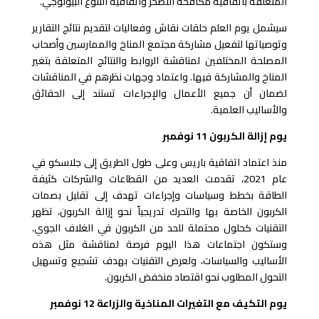
المتعلقة باتفاقية مكافحة التصحر واتفاقية التنوع البيولوجي.
سيشمل يوم العلم حلقات نقاش وفعاليات لتقديم نتائج التقارير
وتوصياتها لتفعيل مشاركة مجتمع المناخ والممارسين وأصحاب
المصلحة المختلفين لمناقشة الروابط والنتائج المتعلقة بتغير
المناخ والمشاركة فيها. واعتماد وجهات نظرهم في المناقشات
لضمان أن جميع الأعمال والإجراءات تستند إلى الحقائق
والأساليب العلمية.
يوم إزالة الكربون 11 نوفمبر
منذ اعتماد اتفاقية باريس وعلى طول الطريق إلى جلاسكو في
عام 2021، تقدمت العديد من القطاعات والشركات كثيفة
الطاقة بخطط وسياسات وإجراءات تهدف إلى تقليل بصمات
الكربون الخاصة بها والتحرك تدريجياً نحو إزالة الكربون، تظهر
التقنيات كحلول محتملة للحد من الكربون في الغلاف الجوي.
وستكون اجتماعات هذا اليوم فرصة لمناقشة مثل هذه
الأساليب والسياسات، ولعرض التقنيات بهدف تشجيع وتسهيل
التحول المطلوب نحو اقتصاد منخفض الكربون.
يوم التكيف مع التغيرات المناخية والزراعة 12 نوفمبر