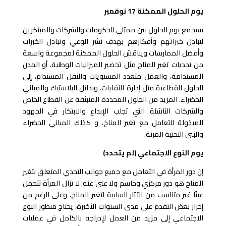
يوم الحلول الممكنة 17 نوفمبر
سيجمع يوم الحلول بين ممثلي الحكومات والشركات والمبتكرين
لتبادل خبراتهم وأفكارهم بهدف نشر الوعي وتبادل الخبرات
وأفضل الممارسات ويناقش الحلول الممكنة لمجموعة واسعة
من تحديات تغير المناخ مثل تخضير الميزانيات الوطنية، أو المدن
المستدامة، والعمل متعدد المستويات والنقل المستدام، إلى
الحلول القطاعية مثل إدارة النفايات، وبدائل البلاستيك والمباني
الخضراء. المزيد من الحلول المحددة المنبثقة عن القطاع الخاص
والشركات الناشئة التي تجلب الإبداع والابتكار في الجهود
المبذولة للتعامل مع تغير المناخ، و كذلك المباني الخضراء
والبنى التحتية المرنة.
يوم النوع الاجتماعي (لم يتحدد)
إن دور المرأة في التعامل مع جميع جوانب التحدي المتعلق بتغير
المناخ هو دور مركزي وحاسم ولا غنى عنه. لا تزال المرأة تتحمل
عبئًا غير متناسب من الآثار السلبية لتغير المناخ، وعلى الرغم من
إحراز بعض التقدم على مدى السنوات الأخيرة، يحتاج منظور النوع
الاجتماعي إلى مزيد من العمل لإدراجه بالكامل في عمليات