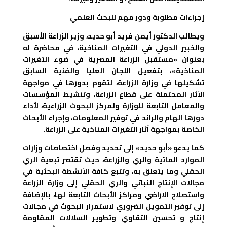
إجراءات مطلوبة ودور مهم للبحث العلمي
ويطالب الدكتور أيمن فريد أبو حديد، وزير الزراعة الأسبق
والخبير الدولي في التغيرات المناخية، في محاضرة له
بعنوان «مستقبل الزراعة المصرية في ضوء التغيرات
المناخية»، بتفعيل اللجان العليا والفنية السابق
تشكيلها في وزارة الزراعة، لتقوم بدورها في مواجهة
الآثار المحتملة على قطاع الزراعة، وتنشيط المؤسسات
والمعامل التابعة للوزارة ولمركز البحوث الزراعية، لأداء
دورها الهام والرائد في توفير المعلومات، وإجراء الأبحاث
الخاصة بمواجهة آثار التغيرات المناخية على الزراعة.
كما يدعو «أبو حديد» إلى تحديد وفصل اختصاصات وزارات
الموارد المائية والري والزراعة، حيث تقتصر تبعية الري
الحقلي وما يتعلق به، وتتبع كافة الأنشطة البحثية في
مجالات الإنتاج النباتي والري الحقلي إلى وزارة الزراعة
واستصلاح الاراضي ومراكز الأبحاث التابعة لها، بالإضافة
إلى توفير التمويل الضروري لاستمرار البحوث في مجالات
إنتاج و تحسين التقاوي وتطوير السلالات المقاومة