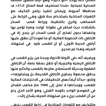
المحلية لمبادرة «بلدنا تستضيف قمة المناخ الـ27» ف
محافظة أسيوط، ويمكن تنفيذ برامج التكيف مع
التغيرات المناخية باستخدام عدة طرق، وهي الزراعة على
المساطب، والري بالتنقيط، وزراعة قصب السكر
بالشتلات، حيث استقر في عقولنا ثوابت وصرنا نؤمن بها
وننفذها بدون تفكير، أن قصب السكر لن ينجح إلا في
الأراضي ذات الخصوبة العالية، أو ما تعودنا أن نطلق عليها
أراضي الدرجة الأولى، أو ان القصب شره في استهلاك
المياه، وهذا غير صحيح.
ويضيف أنه «في الآونة الأخيرة، وجدنا من يزرع القصب في
الأراضي الرملية والجيرية، أو لنقل بصفة عامة، أن الأراضي
الفقيرة وحديثة الاستصلاح، منزرعة بالقصب، والكثير منها
يحقق محصولاً يساوي الأراضي القديمة، بل ويتجاوزها»،
وتابع: «بدأنا أيضاً بعض التدقيقات في الاحتياجات المائية
للقصب، ووجدناها لا تصل إلى 7000 متر مكعب للفدان
في الموسم الواحد بالوجه القبلي، وهو الأمر الذي ينم
عن أن القصب بريء من استهلاك المياه بشكل زائد».
وللتكيف مع التغيرات المناخية في زراعة القصب، ينبغي