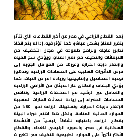
يُعد القطاع الزراعي في مصر من أكبر القطاعات التي تتأثر
بتغير المناخ بشكل مباشر، كما تؤثر فيه، إذا لم يتم اتخاذ
تدابير عاجلة وبرامج طموحة في مجال التخفيف من
الانبعاثات والتكيف مع تغير المناخ، ويؤدي شح المياه
وارتفاع درجة الحرارة وغيرها من العوامل الجوية إلى
فرض التأثيرات السلبية على المساحات الزراعية وتدهور
نوعية المحاصيل وإنتاجيتها وزيادة امراض النبات، كما
يؤدي الجفاف وانطلاق غاز الميثان من الأراضي الزراعية
والتعامل عير الرشيد مع المخلفات الزراعية وتناقص
المساحات الخضراء، إلى زيادة انبعاثات الغازات المسببة
لارتفاع درجات الحرارة، وتستهلك الزراعة نحو 80% من
الموارد المائية المتاحة، ولكل هذا اهتم خبراء البيئة
بقطاع الزراعة، باعتباره نشاطاً رئيسياً من الأنشطة
السكانية في مصر، والمورد الرئيسي للغذاء، والقطاع
الأكثر تأثيراً على الموارد الطبيعية للتكيف مع التغيرات