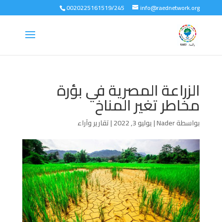
0020225161519/245
info@raednetwork.org
الزراعة المصرية في بؤرة
مخاطر تغير المناخ
بواسطة
Nader
|
يوليو 3, 2022
|
تقارير وآراء