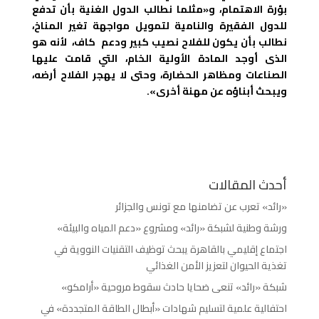
بؤرة الاهتمام، و«مثلما نطالب الدول الغنية بأن تدفع
للدول الفقيرة والنامية لتمويل مواجهة تغير المناخ،
نطالب بأن يكون للفلاح نصيب كبير ودعم كاف، لأنه هو
الذى أوجد المادة الأولية الخام، التي قامت عليها
الصناعات ومظاهر الحضارة، وحتى لا يهجر الفلاح أرضه،
ويبحث أبناؤه عن مهنة أخرى».
أحدث المقالات
«رائد» تعرب عن تضامنها مع تونس والجزائر
ورشة وطنية لشبكة «رائد» ومشروع «دعم المياه والبيئة»
اجتماع إقليمي بالقاهرة يبحث توظيف التقنيات النووية في
تغذية الحيوان لتعزيز الأمن الغذائي
شبكة «رائد» تنعى ضحايا حادث سقوط مروحية «أرامكو»
احتفالية علمية لتسليم شهادات «أبطال الطاقة المتجددة» في