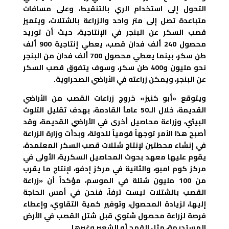
التحول إلى استخدام الري بالتنقيط، وعلى مسافات
متباعدة تصل إلى متر واحد والزراعة بالشتلات، ويتميز
قصب السكر عن البنجر في الإنتاجية، حيث أن توريد
محصول 240 ألف فدان قصب، يعطي إنتاجية 900 ألف
طن سكر، بينما يعطي محصول 700 ألف فدان من البنجر
نحو مليون و400 طن سكر، وسوف يتفوق قصب السكر
عن البنجر، ويمكن زراعته في الأراضي الصحراوية.
ويتوقع «أبو كنيز» خروج زراعات القصب من الأراضي
القديمة، خلال الـ50 عاماُ القادمة، بهدف تقليل التلوث
البيئي، وزراعة محاصيل أخرى في الأراضي القديمة، وقد
أصبح هذا الأمر توجهاً قومياً للدولة، وبدأت وزارة الزراعة
في إنشاء محطتين لإنتاج شتلات قصب السكر المعتمدة،
يقوم عليها معهد بحوث المحاصيل السكرية، الأولى في
مركز كوم امبو، والثانية في مركز إدفو، لإنتاج ما يقرب
من 100 مليون شتلة في الموسم، مؤكداً أن «زراعة
القصب بالشتلات ليست ترفاً، فنحن في أمس الحاجة
إليها، لزيادة المحصول، وتوفير كمية التقاوي، وإعطاء
فرصة لزراعة محصول شتوي قبل شتل القصب في الأرض
المستديمة، مثل القمح أو الشعير وغيرها.