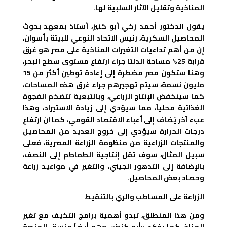
المناخية وتقليل الآثار السلبية لها.
يقول الدكتور أحمد زكي أبو كنيز، أستاذ بمعهد بحوث
المحاصيل السكرية، رئيس الاتحاد النوعي للبيئة بأسوان،
إن من أهم تداعيات التغيرات المناخية على مصر هو غرق
قرابة 25% مساحة الدلتا جراء ارتفاع مستوى سطح البحر،
وهنا ستكون مصر مضطرة إلى إعادة توطين أكثر من 15
مليون نسمة، سيتم تهجيرهم جراء غرق هذه المساحات،
كما سينخفض الإنتاج الزراعي، وبالتبعية تتضخم الفجوة
الغذائية محلياً، مما سيؤدي إلى زيادة الاستيراد، وهذا
عبء آخر يُضاف إلى أعباء الاقتصاد القومي، كما ان ارتفاع
درجات الحرارة سيؤدي إلى خروج العديد من المحاصيل
والمنتجات الزراعية من منظومة الزراعة المصرية، فعلى
سبيل المثال، سوف تقل إنتاجية الطماطم إلى النصف،
بالإضافة إلى التدهور الجيني، والتغير في مواعيد زراعة
وحصاد بعض المحاصيل.
الزراعة على المساطب والري بالتنقيط
ومن هذا المنطلق، تبدو أهمية برامج التكيف مع تغير
المناخ، كما يؤكد «أبو كنيز»، وهو أيضاً منسق المنصة