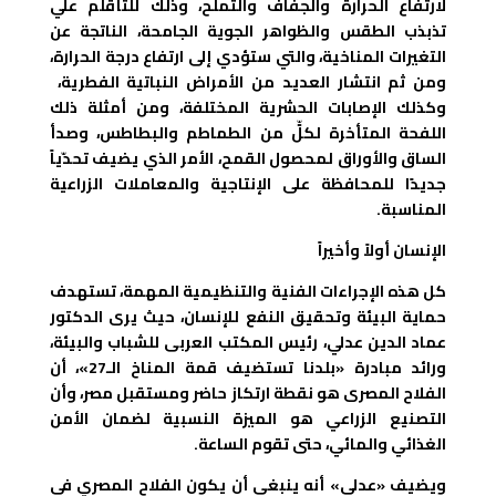
لارتفاع الحرارة والجفاف والتملح، وذلك للتأقلم علي
تذبذب الطقس والظواهر الجوية الجامحة، الناتجة عن
التغيرات المناخية، والتي ستؤدي إلى ارتفاع درجة الحرارة،
ومن ثم انتشار العديد من الأمراض النباتية الفطرية،
وكذلك الإصابات الحشرية المختلفة، ومن أمثلة ذلك
اللفحة المتأخرة لكلٍّ من الطماطم والبطاطس، وصدأ
الساق والأوراق لمحصول القمح، الأمر الذي يضيف تحدّياً
جديدًا للمحافظة على الإنتاجية والمعاملات الزراعية
المناسبة.
الإنسان أولاً وأخيراً
كل هذه الإجراءات الفنية والتنظيمية المهمة، تستهدف
حماية البيئة وتحقيق النفع للإنسان، حيث يرى الدكتور
عماد الدين عدلي، رئيس المكتب العربى للشباب والبيئة،
ورائد مبادرة «بلدنا تستضيف قمة المناخ الـ27»، أن
الفلاح المصرى هو نقطة ارتكاز حاضر ومستقبل مصر، وأن
التصنيع الزراعي هو الميزة النسبية لضمان الأمن
الغذائي والمائي، حتى تقوم الساعة.
ويضيف «عدلي» أنه ينبغي أن يكون الفلاح المصري في