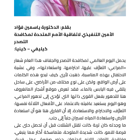
بقلم: الدكتورة ياسمين فؤاد
الأمين التنفيذي لاتفاقية الأمم المتحدة لمكافحة
التصحر
كيليفي – كينيا:
يحمل اليوم العالمي لمكافحة التصحر والجفاف هذا العام شعار
«المراعي: التعرّف عليها، احترامها، واستعادتها»، وفي عشية
الاحتفال بهذه المناسبة، ذهبت لأرى كيف تبدو هذه الكلمات
على أرض الواقع، ولكن على نوع مختلف من الأراضي، على ساحل
يلتقي فيه اليابس بالماء، فقد تعرض موقع أشجار المانغروف
هنا للتدهور بفعل القوى ذاتها التي تؤدي إلى تدهور المراعي،
وهو اليوم يستعيد عافيته بالاعتماد على الأفعال الثلاثة نفسها:
التعرّف، والاحترام، والاستعادة. إلا أن الفارق هنا هو أن استعادة
الأرض واستعادة المياه تسيران جنباً إلى جنب.
ما وجدته كان تربة كانت تقتل الشتلات قبل أن تحصل حتى على
فرصة للنمو، كانت شديدة الملوحة، متماسكة أكثر مما ينبغي،
وفاقدة للتوازن اللازم لاحتضان جذور صغيرة، عمل فريق