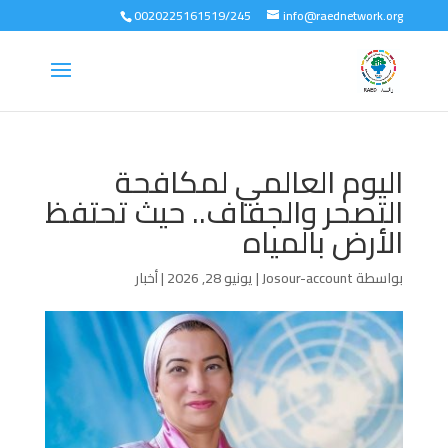
0020225161519/245
info@raednetwork.org
اليوم العالمي لمكافحة
التصحر والجفاف.. حيث تحتفظ
الأرض بالمياه
بواسطة
Josour-account
|
يونيو 28, 2026
|
أخبار