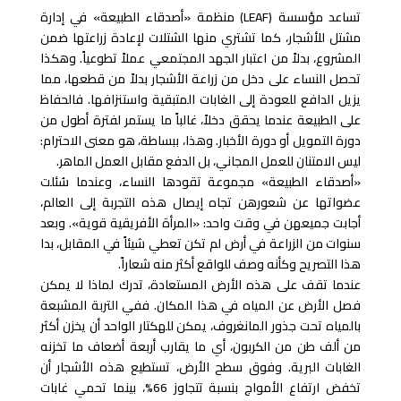
تساعد مؤسسة (LEAF) منظمة «أصدقاء الطبيعة» في إدارة
مشتل للأشجار، كما تشتري منها الشتلات لإعادة زراعتها ضمن
المشروع، بدلاً من اعتبار الجهد المجتمعي عملاً تطوعياً. وهكذا
تحصل النساء على دخل من زراعة الأشجار بدلاً من قطعها، مما
يزيل الدافع للعودة إلى الغابات المتبقية واستنزافها. فالحفاظ
على الطبيعة عندما يحقق دخلاً، غالباً ما يستمر لفترة أطول من
دورة التمويل أو دورة الأخبار. وهذا، ببساطة، هو معنى الاحترام:
ليس الامتنان للعمل المجاني، بل الدفع مقابل العمل الماهر.
«أصدقاء الطبيعة» مجموعة تقودها النساء، وعندما سُئلت
عضواتها عن شعورهن تجاه إيصال هذه التجربة إلى العالم،
أجابت جميعهن في وقت واحد: «المرأة الأفريقية قوية». وبعد
سنوات من الزراعة في أرض لم تكن تعطي شيئاً في المقابل، بدا
هذا التصريح وكأنه وصف للواقع أكثر منه شعاراً.
عندما تقف على هذه الأرض المستعادة، تدرك لماذا لا يمكن
فصل الأرض عن المياه في هذا المكان. ففي التربة المشبعة
بالمياه تحت جذور المانغروف، يمكن للهكتار الواحد أن يخزن أكثر
من ألف طن من الكربون، أي ما يقارب أربعة أضعاف ما تخزنه
الغابات البرية. وفوق سطح الأرض، تستطيع هذه الأشجار أن
تخفض ارتفاع الأمواج بنسبة تتجاوز 66%، بينما تحمي غابات