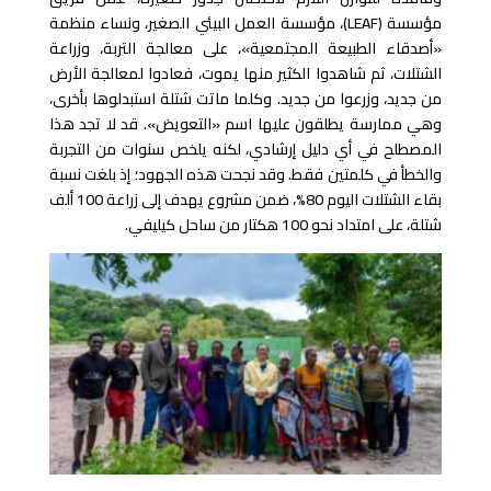
مؤسسة (LEAF)، مؤسسة العمل البيئي الصغير، ونساء منظمة
«أصدقاء الطبيعة المجتمعية»، على معالجة التربة، وزراعة
الشتلات، ثم شاهدوا الكثير منها يموت، فعادوا لمعالجة الأرض
من جديد، وزرعوا من جديد. وكلما ماتت شتلة استبدلوها بأخرى،
وهي ممارسة يطلقون عليها اسم «التعويض». قد لا تجد هذا
المصطلح في أي دليل إرشادي، لكنه يلخص سنوات من التجربة
والخطأ في كلمتين فقط. وقد نجحت هذه الجهود؛ إذ بلغت نسبة
بقاء الشتلات اليوم 80%، ضمن مشروع يهدف إلى زراعة 100 ألف
شتلة، على امتداد نحو 100 هكتار من ساحل كيليفي.