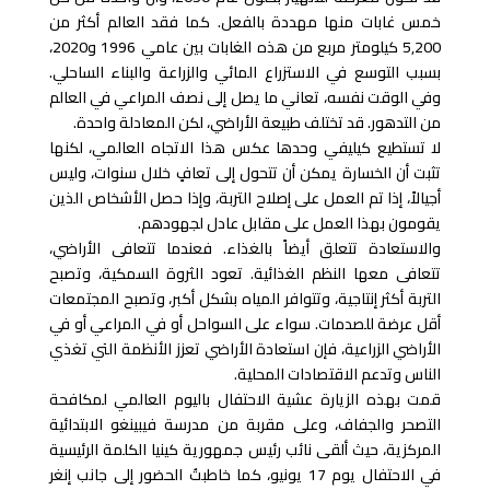
خمس غابات منها مهددة بالفعل. كما فقد العالم أكثر من
5,200 كيلومتر مربع من هذه الغابات بين عامي 1996 و2020،
بسبب التوسع في الاستزراع المائي والزراعة والبناء الساحلي.
وفي الوقت نفسه، تعاني ما يصل إلى نصف المراعي في العالم
من التدهور. قد تختلف طبيعة الأراضي، لكن المعادلة واحدة.
لا تستطيع كيليفي وحدها عكس هذا الاتجاه العالمي، لكنها
تثبت أن الخسارة يمكن أن تتحول إلى تعافٍ خلال سنوات، وليس
أجيالاً، إذا تم العمل على إصلاح التربة، وإذا حصل الأشخاص الذين
يقومون بهذا العمل على مقابل عادل لجهودهم.
والاستعادة تتعلق أيضاً بالغذاء. فعندما تتعافى الأراضي،
تتعافى معها النظم الغذائية. تعود الثروة السمكية، وتصبح
التربة أكثر إنتاجية، وتتوافر المياه بشكل أكبر، وتصبح المجتمعات
أقل عرضة للصدمات. سواء على السواحل أو في المراعي أو في
الأراضي الزراعية، فإن استعادة الأراضي تعزز الأنظمة التي تغذي
الناس وتدعم الاقتصادات المحلية.
قمت بهذه الزيارة عشية الاحتفال باليوم العالمي لمكافحة
التصحر والجفاف، وعلى مقربة من مدرسة فيبينغو الابتدائية
المركزية، حيث ألقى نائب رئيس جمهورية كينيا الكلمة الرئيسية
في الاحتفال يوم 17 يونيو، كما خاطبتُ الحضور إلى جانب إنغر