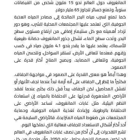
المانغروف حول العالم نحو 15 مليون شخص من الفيضانات
سنوياً، وتمنع خسائر تتجاوز 65 مليار دولار.
كما تمنع تسرب مياه البحر المالحة إلى مصادر المياه العذبة
الجوفية، التي تعتمد عليها المجتمعات المحلية للشرب، وهو دور
تزداد أهميته مع كل سنتيمتر إضافي من ارتفاع مستوى سطح
البحر. وتحت سطح الماء، تشكل جذور المانغروف حضانة طبيعية
للأسماك، يعتمد عليها ما يقدر بنحو 4.1 مليون صياد في كسب
رزقهم. فعندما تتعافى الأرض، تستقر السواحل، وتتحسن المياه
الجوفية، وتتعافى المصايد، ويصبح المناخ أكثر قدرة على
الصمود.
وهذا أيضاً هو معنى القدرة على الصمود في مواجهة الجفاف.
فكثيراً ما يُنظر إلى الجفاف على أنه أزمة تبدأ عندما تجف الأنهار أو
تفشل المحاصيل. لكن الجفاف يبدأ قبل ذلك بكثير، عندما تفقد
الأراضي المتدهورة قدرتها على الاحتفاظ بالمياه. إن استعادة
النظم البيئية، مثل غابات المانغروف، تساعد الأراضي على
الاحتفاظ بالرطوبة، وإعادة تغذية المياه الجوفية، وحماية
المجتمعات من ضغوط المياه المتزايدة. فالأراضي السليمة هي
أحد أكثر أشكال الاستعداد للجفاف فعالية التي نملكها اليوم.
تشير التقديرات إلى أن أكثر من نصف غابات المانغروف في العالم
قد تكون معرضة للانهيار بحلول عام 2050، وأن واحدة من كل