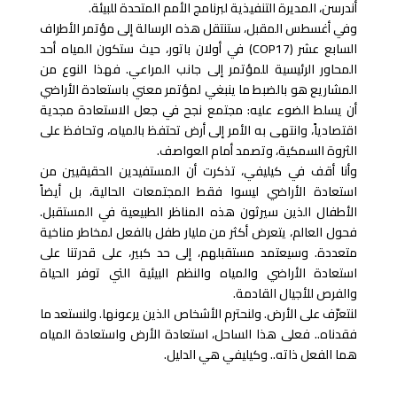
أندرسن، المديرة التنفيذية لبرنامج الأمم المتحدة للبيئة.
وفي أغسطس المقبل، ستنتقل هذه الرسالة إلى مؤتمر الأطراف
السابع عشر (COP17) في أولان باتور، حيث ستكون المياه أحد
المحاور الرئيسية للمؤتمر إلى جانب المراعي. فهذا النوع من
المشاريع هو بالضبط ما ينبغي لمؤتمر معني باستعادة الأراضي
أن يسلط الضوء عليه: مجتمع نجح في جعل الاستعادة مجدية
اقتصادياً، وانتهى به الأمر إلى أرض تحتفظ بالمياه، وتحافظ على
الثروة السمكية، وتصمد أمام العواصف.
وأنا أقف في كيليفي، تذكرت أن المستفيدين الحقيقيين من
استعادة الأراضي ليسوا فقط المجتمعات الحالية، بل أيضاً
الأطفال الذين سيرثون هذه المناظر الطبيعية في المستقبل.
فحول العالم، يتعرض أكثر من مليار طفل بالفعل لمخاطر مناخية
متعددة. وسيعتمد مستقبلهم، إلى حد كبير، على قدرتنا على
استعادة الأراضي والمياه والنظم البيئية التي توفر الحياة
والفرص للأجيال القادمة.
لنتعرّف على الأرض. ولنحترم الأشخاص الذين يرعونها. ولنستعد ما
فقدناه.. فعلى هذا الساحل، استعادة الأرض واستعادة المياه
هما الفعل ذاته.. وكيليفي هي الدليل.