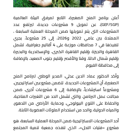
أعلن برنامج المنح الصغيرة، التابع لمرفق البيئة العالمية
(GEF/SGP)
، عن تمويل 9 مشروعات جديدة، ليرتفع عدد
المشروعات التي يتم تمويلها ضمن المرحلة العملية السابعة ،
الممتدة بين عامي 2022 و2026، إلى 25 مشروعاَ، يجري
تنفيذها في 7 محافظات موزعة على 4 أقاليم جغرافية، تشمل
القاهرة والجيزة بإقليم القاهرة الكبرى، والإسكندرية والبحيرة
بإقليم شمال الدلتا، وقنا والأقصر بإقليم جنوب الصعيد، بالإضافة
إلى محافظة الفيوم
.
وأكد الدكتور عماد الدين عدلي، المدير الوطني لبرنامج المنح
الصغيرة، أن المشروعات الجديدة، تتضمن مشروعين استراتيجيين،
ومشروعاً استرشادياً، بالإضافة إلى 6 مشروعات أخرى، ضمن
مجالات عمل البرنامج، والتي تشمل الحد من التغيرات المناخية،
والحفاظ على التنوع البيولوجي، وحماية الأراضي من التدهور،
والمياه الدولية، والحد من استخدام الملوثات العضوية الثابتة
.
أحد المشروعات الاستراتيجية ضمن المرحلة العملية السابعة، هو
مشروع «فتيات النحل»، الذي تنفذه جمعية تنمية المجتمع