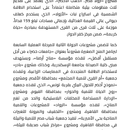
مشروع «أزولا مصر.. الذهب الأخضر»، الذي يعتمد على تقديم
ثلاث منظومات بيئية متكاملة اعتماداً على استخدام الطاقة
الشمسية في استزراع نبات «الأزولا»، الذي يستخدم كعلف
حيواني عالي القيمة الغذائية، بإجمالي مساحات تبلغ 159 فداناً،
موزعة على ثلاث قرى من القرى المستهدفة بمبادرة «حياة
كريمة»، ضمن مركز كفر الدوار
.
كما تتضمن مشروعات الجولة الثانية للمرحلة العملية السابعة
لبرنامج المنح الصغيرة مشروعاً بعنوان «جامعات خضراء من أجل
مستقبل أفضل»، تنفذه مؤسسة «مناخ أرضنا»، ويستهدف
مبنى كلية الصيدلة بجامعة الإسكندرية، وكذلك مشروع «بادر»
لاستخدام الطاقة المتجددة في الممارسات الزراعية، وتنفذه
جمعية «أم القرى لتنمية المجتمع» بمحافظة الأقصر، ومشروع
«نموذج أخضر للتحول البيئي بقرية تونس»، الذي تنفذه جمعية
«روح الحياة للتنمية والحوار» بمحافظة الفيوم، ومشروع
«الإدارة المستدامة للمخلفات البلاستيكية والحد من تغير
المناخ»، تنفذه مؤسسة «الرواد» للمشروعات والتنمية
بمحافظة القاهرة، ومشروع «التخفيف والمرونة للتغيرات
المناخية بحي الأميرية»، تنفيذ جمعية شباب مصر للتنمية والبيئة
في محافظة القاهرة، ومشروع «مراكز شباب صديقة للبيئة»،