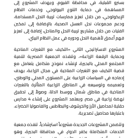
بسنرو القبلية، في محافظة الفيوم، ويهدف المشروع إلى
المساهمة في حماية التنوع البيولوجي وخدمات النظام
الإيكولوجي، من خلال تعزيز ممارسات تربية النحل المستدامة،
ودعم مجموعات نحل العسل الصحية، بالإضافة إلى تمكين
الفتيات من خلال مشاريع تربية النحل والمناحل، إضافة إلى تعزيز
فهم أعمق لأهمية النحل ودوره في عمل النظام البيئي
.
المشروع الاستراتيجي الثاني «التكيف مع التغيرات المناخية
وحماية الرقعة الزراعة»، وتنفذه الجمعية المصرية لتنمية
المجتمع المحلي بالبحيرة، لإنشاء نموذج متكامل يتعامل مع
قضية التكيف مع التغيرات المناخية في مجال الزراعة، بهدف
إدماجه في السياسات الزراعية على المستوى المحلي والوطني،
وتعميمه وتوسيعه في المناطق الزراعية المتأثرة بالتغيرات
المناخية في مناطق شمال ووسط الدلتا، وصولاً إلى تحقيق
نهضة زراعية في مصر، ويعتمد المشروع على إنشاء 4 مدارس
حقلية لمحاصيل الأرز والخرشوف والبطاطس والفاصوليا الخضراء،
باعتبارها محاصيل تصديرية
.
وتتضمن المشروعات الجديدة مشروعاً استرشادياً، تنفذه جمعية
الخدمات المتكاملة بكفر الدوار، في محافظة البحيرة، وهو