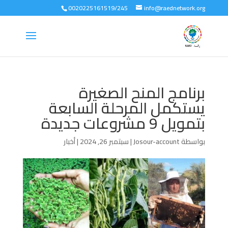
0020225161519/245
info@raednetwork.org
برنامج المنح الصغيرة
يستكمل المرحلة السابعة
بتمويل 9 مشروعات جديدة
بواسطة
Josour-account
|
سبتمبر 26, 2024
|
أخبار