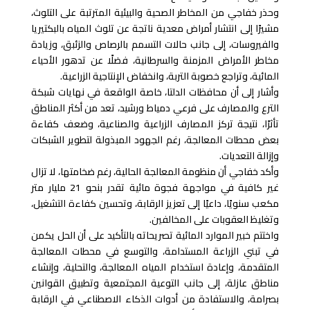
وحذر خفاجي من المخاطر الصحية والبيئية المترتبة على التلوث،
مشيرًا إلى انتشار أمراض معدية ناتجة عن تلوث المياه بالبكتيريا
والفيروسات، إلى جانب حالات التسمم بالرصاص والزئبق، وزيادة
مخاطر الأمراض المزمنة والسرطانية، فضلًا عن تدهور الأحياء
المائية، وتراجع خصوبة التربة، وانخفاض الإنتاجية الزراعية.
وأشار إلى أن محافظات الدلتا، خاصة الواقعة في نهايات شبكة
الترع والمصارف على فرعي دمياط ورشيد، تعد من أكثر المناطق
تأثرًا، نتيجة تركز المصارف الزراعية والصناعية، وضعف كفاءة
بعض محطات المعالجة، رغم الجهود المبذولة لتطوير الشبكات
وإزالة التعديات.
وأكد خفاجي أن منظومة المعالجة الحالية، رغم ضخامتها، لا تزال
غير كافية في مواجهة فجوة مائية تقدر بنحو 21 مليار متر
مكعب سنويًا، داعيًا إلى تعزيز الرقابة، وتحسين كفاءة التشغيل،
وتغليظ العقوبات على المخالفين.
واختتم خبير الموارد المائية تصريحاته بالتأكيد على أن الحل يكمن
في تبني الزراعة المستدامة، والتوسع في محطات المعالجة
المتقدمة، وإعادة استخدام المياه المعالجة، والتحلية، وإنشاء
مناطق عازلة، إلى جانب التوعية المجتمعية وتطبيق القوانين
بصرامة، والاستفادة من أدوات الذكاء الاصطناعي في الرقابة