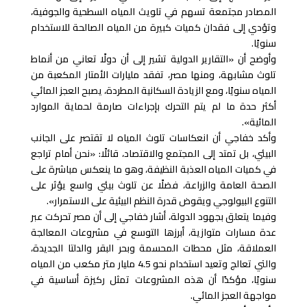
المصادر مجتمعة تسهم في تلويث المياه السطحية والجوفية،
وتؤدي إلى فقدان كميات كبيرة من المياه الصالحة للاستخدام
سنويًا.
وأوضح أن «التقارير الدولية تشير إلى أن دولًا تعاني من أنماط
تلوث مشابهة، ومنها مصر، تفقد مليارات الأمتار المكعبة من
المياه سنويًا، ومع الزيادة السكانية المطردة، يصبح العجز المائي
أكثر حدة ما لم يتم التحرك بإجراءات صارمة لحماية الموارد
المائية».
وأكد خفاجي أن انعكاسات تلوث المياه لا تقتصر على الجانب
البيئي، بل تمتد إلى المجتمع والاقتصاد، قائلًا: «نحن أمام تراجع
في كميات المياه العذبة النظيفة، وهو ما ينعكس مباشرة على
الصحة العامة والزراعة، فضلًا عن تلوث بيئي واسع يؤثر على
التنوع البيولوجي ويقوض قدرة النظم البيئية على الاستمرار».
وفيما يتعلق بجهود الدولة، أشار خفاجي إلى أن مصر تحركت عبر
عدة مسارات متوازية، أبرزها التوسع في مشروعات المعالجة
العملاقة، مثل محطات المحسمة وبحر البقر والدلتا الجديدة،
والتي تعالج وتعيد استخدام نحو 4.5 مليار متر مكعب من المياه
سنويًا، مؤكدًا أن هذه المشروعات تمثل ركيزة أساسية في
مواجهة العجز المائي.