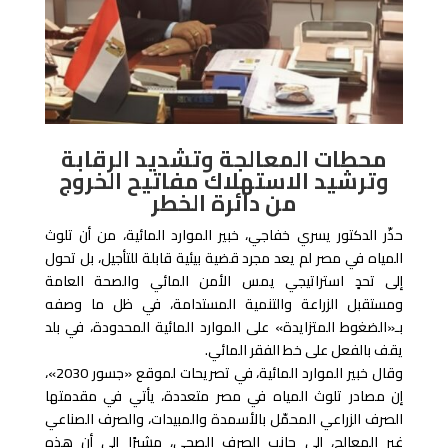
محطات المعالجة وتشديد الرقابة
وترشيد الاستهلاك مفاتيح الخروج
من دائرة الخطر
حذّر الدكتور يسري خفاجي، خبير الموارد المائية، من أن تلوث
المياه في مصر لم يعد مجرد قضية بيئية قابلة للتأجيل، بل تحول
إلى تحدٍ استراتيجي يمس الأمن المائي والصحة العامة
ومستقبل الزراعة والتنمية المستدامة، في ظل ما وصفه
بـ«الضغوط المتزايدة» على الموارد المائية المحدودة، في بلد
يقف بالفعل على خط الفقر المائي.
وقال خبير الموارد المائية، في تصريحات لموقع «جسور 2030»،
إن مصادر تلوث المياه في مصر متعددة، يأتي في مقدمتها
الصرف الزراعي المحمّل بالأسمدة والمبيدات، والصرف الصناعي
غير المعالج، إلى جانب الصرف الصحي، مشيرًا إلى أن هذه