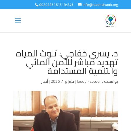
0020225161519/245
info@raednetwork.org
د. يسري خفاجي: تلوث المياه
تهديد مباشر للأمن المائي
والتنمية المستدامة
بواسطة
Josour-account
|
فبراير 1, 2026
|
أخبار