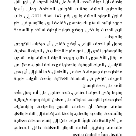
وأضاف أن الدولة شددت الرقابة على نقاط الصرف في نهر النيل
والمجاري المائية، وفعّلت القوانين المنظمة، وعلى رأسها
قانون الموارد المائية والري رقم 147 لسنة 2021، إلى جانب
جهود ترشيد الاستهلاك وتحسين كفاءة الري، والتوسع في نظم
الري الحديث والذكي، ووضع ضوابط لإدارة استخدام الأسمدة
والمبيدات.
وحول أثر الصرف الزراعي، أوضح خفاجي أن مركبات النيتروجين
والفوسفور تؤدي إلى نمو مفرط للطحالب في المياه السطحية،
ما يقلل الأكسجين الذائب ويهدد الحياة المائية، بينما تتسرب
النترات إلى المياه الجوفية، وتجعلها غير صالحة للشرب، محذرًا من
مخاطر صحية جسيمة، خاصة على الأطفال. كما أشار إلى أن بعض
المبيدات تتراكم في السلسلة الغذائية، وتُحدث تأثيرات طويلة
الأمد على صحة الإنسان.
وفيما يخص الصرف الصناعي، شدد خفاجي على أنه يمثل «أحد
أخطر مصادر التلوث»، لاحتوائه على معادن ثقيلة ومواد كيميائية
سامة، موضحًا أن صناعات النسيج والصباغة، والبلاستيك،
والأسمدة، والحديد والصلب، والدهانات، إضافة إلى النفط والغاز،
من أكثر القطاعات تلويثًا للمياه، داعيًا إلى إنشاء محطات معالجة
متقدمة، وتطبيق أنظمة الدوائر المغلقة داخل المصانع،
وتفعيل مبدأ «الملوث يدفع».