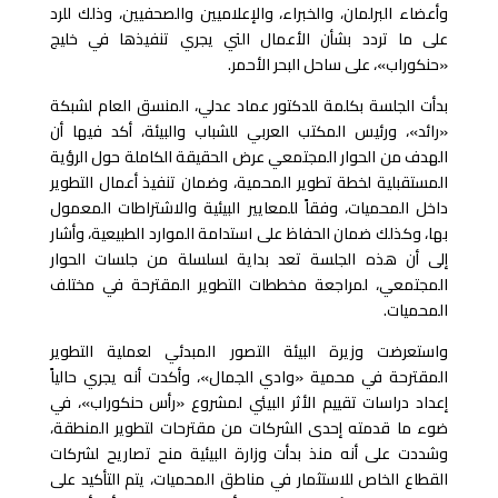
وأعضاء البرلمان، والخبراء، والإعلاميين والصحفيين، وذلك للرد
على ما تردد بشأن الأعمال التي يجري تنفيذها في خليج
«حنكوراب»، على ساحل البحر الأحمر.
بدأت الجلسة بكلمة للدكتور عماد عدلي، المنسق العام لشبكة
«رائد»، ورئيس المكتب العربي للشباب والبيئة، أكد فيها أن
الهدف من الحوار المجتمعي عرض الحقيقة الكاملة حول الرؤية
المستقبلية لخطة تطوير المحمية، وضمان تنفيذ أعمال التطوير
داخل المحميات، وفقاً للمعايير البيئية والاشتراطات المعمول
بها، وكذلك ضمان الحفاظ على استدامة الموارد الطبيعية، وأشار
إلى أن هذه الجلسة تعد بداية لسلسلة من جلسات الحوار
المجتمعي، لمراجعة مخططات التطوير المقترحة في مختلف
المحميات.
واستعرضت وزيرة البيئة التصور المبدئي لعملية التطوير
المقترحة في محمية «وادي الجمال»، وأكدت أنه يجري حالياً
إعداد دراسات تقييم الأثر البيئي لمشروع «رأس حنكوراب»، في
ضوء ما قدمته إحدى الشركات من مقترحات لتطوير المنطقة،
وشددت على أنه منذ بدأت وزارة البيئية منح تصاريح لشركات
القطاع الخاص للاستثمار في مناطق المحميات، يتم التأكيد على