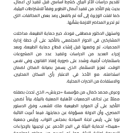
تقديم دراسات الأثر البيئي كشرط أساسي قبل تنفيذ أي أعمال،
بحيث يتم التأكد من تنفيذ أعمال التطوير وفقاً للاشتراطات البيئية،
كما لفتت الوزيرة إلى أنه تم بالفعل رصد بعض المخالفات، التي
تم تحرير المحاضر اللازمة بشأنها.
واستهل الدكتور مصطفى فودة، خبير حماية الطبيعة، مداخلات
المشاركين في الحوار المجتمعي بالتأكيد على أن خطة إدارة
المحميات، تم وضعها قبل إنشاء قطاع حماية الطبيعة، وبعد
إجراء العديد من الدراسات وتنفيذ عدد من المشروعات
باستثمارات أجنبية، وشدد على ضرورة إنفاذ القانون، وفي نفس
الوقت، تعزيز الاستثمار، الذي يسمح بصيانة المكان لضمان
استدامته، مع الأخذ في الاعتبار رأي السكان المحليين،
والاستفادة من الخبرات المحلية.
وعرض محمد كمال، من مؤسسة «جرينش»، الذي تحدث بصفته
ممثلاً عن تحالف الجمعيات الأهلية المعنية بالبيئة، بياناً تضمن
التأكيد على أن الموارد الطبيعية ملك للشعب، وفق الدستور
المصري، وأن الدولة مسؤولة عن حمايتها، فيما أعربت النائبة
نورا علي، رئيس لجنة السياحة بمجلس النواب، ورئيس جمعية
«هيبكا» لحماية البيئة في البحر الأحمر، عن ترحيبها بالإجراءات
السريعة لوزارة البيئة، وما تم تحريره من محاضر لمواجهة