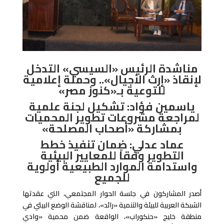
مناشدة الرئيس «السيسي» التدخل
لإنقاذ «إرث الأجيال».. وحملة إعلامية
للتوعية بـ«كنوز مصر»
ياسمين فؤاد: تشكيل لجنة علمية
لمراجعة مشروعات تطوير المحميات
بمشاركة «أصحاب المصلحة»
عماد عدلي: ضمان تنفيذ خطط
التطوير وفقاً للمعايير البيئية
واستدامة الموارد الطبيعية أولوية
للجميع
أصدر المشاركون في جلسة الحوار المجتمعي، التي عقدتها
الشبكة العربية للبيئة والتنمية «رائد»، لمناقشة الوضع البيئي في
منطقة خليج «حنكوراب»، الواقعة ضمن محمية «وادي