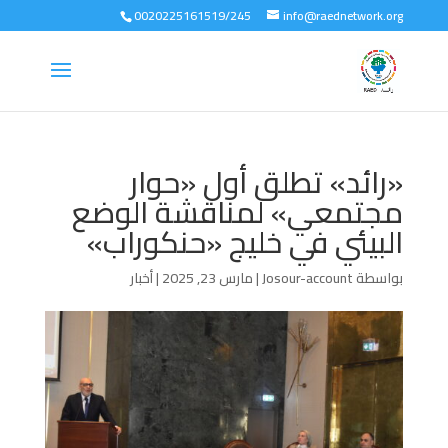
0020225161519/245
info@raednetwork.org
«رائد» تطلق أول «حوار
مجتمعي» لمناقشة الوضع
البيئي في خليج «حنكوراب»
بواسطة
Josour-account
|
مارس 23, 2025
|
أخبار