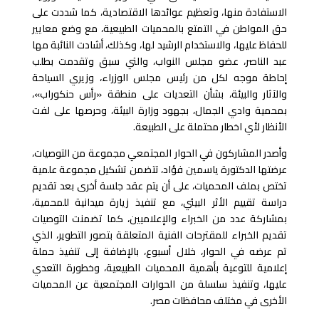
الاستفادة منها، وتعظيم عوائدها الاقتصادية، كما شددت على
حق المواطن في التمتع بالمحميات الطبيعية، مع وضع معايير
للحفاظ عليها، والاستخدام الرشيد لها، وكذلك، أشادت النائبة مها
عبد الناصر، عضو مجلس النواب، والتي سبق وتقدمت بطلب
إحاطة موجه لكل من رئيس مجلس الوزراء، وزيري السياحة
والآثار والبيئة، بشأن التعديات على منطقة «رأس حنكوراب»،
بمحمية وادي الجمال، بجهود وزارة البيئة، وحرصها على لفت
الأنظار لأي اخطار محتملة على الطبيعة.
وأصدر المشاركون في الحوار المجتمعي مجموعة من التوصيات،
عرضتها الدكتورة ياسمين فؤاد، تتضمن تشكيل مجموعة علمية
تختص بملف المحميات، على أن يتم عقد جلسة أخرى بعد تقديم
دراسة تقييم الأثر البيئي، مع تنفيذ زيارة ميدانية للمحمية،
بمشاركة عدد من الخبراء والإعلاميين، كما تضمنت التوصيات
تقديم الخبراء للمقترحات الفنية المتعلقة بتصور التطوير، الذي
تم عرضه في الحوار، خلال أسبوع، بالإضافة إلى تنفيذ حملة
إعلامية للتوعية بأهمية المحميات الطبيعية، وخطورة التعدي
عليها، وتنفيذ سلسلة من الحوارات المجتمعية عن المحميات
الأخرى في مختلف محافظات مصر.