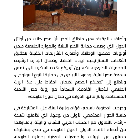
وأضافت البرقية: «من منطلق الفخر بأن مصر كانت من أوائل
الدول التي وضعت حماية النظم البيئية والموارد الطبيعية ضمن
أولويات خططها الوطنية، وأصدرت التشريعات الكفيلة بتحقيق
الأهداف الاستراتيجية لهذه الخطط، وضمان الإدارة الرشيدة
للمحميات الطبيعية، نضع بين أيديكم هذه القضية التي تمس
سمعة مصر البيئية، ودورها الريادي في حماية التنوع البيولوجي،
ونتطلع إلى تدخلكم الحكيم لضمان الحفاظ على هذا الإرث
الطبيعي للأجيال القادمة، انسجاماً مع رؤية مصر للتنمية
المستدامة، والتزاماتها الدولية في مجال صون الطبيعة».
وحرصت الدكتورة ياسمين فؤاد، وزيرة البيئة، على المشاركة في
جلسة الحوار المجتمعي الأولى من نوعها، التي نظمتها شبكة
«رائد»، بالتعاون مع المكتب العربي للشباب والبيئة، باعتبارهما
من أعضاء الاتحاد الدولي لصون الطبيعة في مصر، بمشاركة
ممثلين عن الهيئات والجمعيات المعنية بحماية الطبيعة،