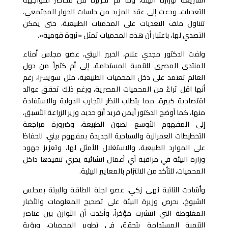
التعديات، ودعت إلى عقد المزيد من جلسات الحوار المجتمعي،
تتناول ملف التعديات على المحميات الطبيعية، حتى يمكن
التصدي لها، باعتبار أن هذه المحميات تمثل «ثروة قومية».
ولفت الدكتور مجدي علام، الخبير البيئي، عضو مجلس أمناء
المنتدى المصري للتنمية المستدامة، إلى أم كثيراً من دول
العالم تعتمد على دخل المحميات الطبيعية، مثل سويسرا، رغم
أنها اقل ثراءً من المحميات المصرية، ورغم ذلك تحقق عوائد
اقتصادية كبيرة، مما يتطلب النظر للتجارب الدولية والاستفادة
منها، كما أوضح الدكتور أيمن فريد أبو حديد، وزير الزراعة الأسبق،
إلى المفهوم الأوسع لصون الطبيعة، وضرورة مراجعة
التخطيطات العمرانية والسياحية الجديدة بمفهوم بيئي، للحفاظ
على الموارد الطبيعية، والاستغلال الأمثل لها، وتعزيز جهود
وزارة البيئة في مراقبة أي أعمال انشائية يجري تنفيذها داخل
المحميات، للتأكد من الالتزام بالمعايير البيئية.
وأشادت النائبة نهى زكي، عضو لجنة الطاقة والبيئة بمجلس
الشيوخ، بحرص وزيرة البيئة على تصحيح المعلومات والأخبار
المغلوطة التي انتشرت مؤخراً، وأكدت أن التوازن بين عناصر
التنمية المستدامة يتحقق في تطوير المحميات، ورؤية