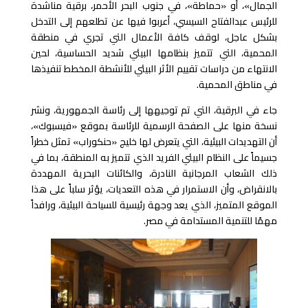
الجمال»، أو «حماطة»، في جنوب البحر الأحمر، برقية مناشدة
للرئيس عبدالفتاح السيسي، أعربوا فيها عن تطلعهم إلى التدخل
بشكل عاجل، لوقف كافة الأعمال التي تجري في منطقة
المحمية، التي تتميز بنظامها البيئي شديد الحساسية، لحين
الانتهاء من دراسات تقييم الأثر البيئي للأنشطة المخطط تنفيذها
في مناطق المحمية.
جاء في البرقية، التي تم توجيهها إلى رئاسة الجمهورية، ونشر
نسخة منها على الصفحة الرسمية للرئاسة بموقع «فيسبوك»،
أن التهديدات البيئية، التي يتعرض لها خليج «حنكوراب» تمثل خطراً
جسيماً على النظام البيئي الفريد الذي تتميز به المنطقة، بما في
ذلك الشعاب المرجانية النادرة، والكائنات البحرية المهددة
بالانقراض، وأن الاستمرار في هذه التعديات، يؤثر سلباً على هذا
الموقع المتميز، الذي يعد وجهة رئيسية للسياحة البيئية، ورافداً
مهمًا للتنمية المستدامة في مصر.