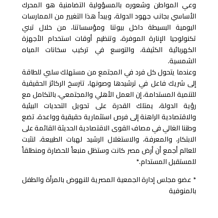
وعي المواطن وشعوره بالمسؤولية التضامنية هو المحرك
الأساسي بجانب جهود الدولة، ويبدأ هذا التغيير من الممارسات
اليومية البسيطة داخل بيوتنا ومؤسساتنا، من خلال تبني
تكنولوجيا الإنارة الموفرة، وتنظيم أوقات استخدام الأجهزة
الكهربائية الكثيفة، والتوسع في تركيب سخانات المياه
الشمسية.
وعندما يتحول كل فرد في المجتمع من مستهلك سلبي للطاقة
إلى شريك فاعل في ترشيدها وصونها، تترسخ الركائز الحقيقية
للتنمية المستدامة، إن العمل الأهلي والمجتمعي، بالتكامل مع
رؤية الدولة، يمتلك القدرة على تحويل التحديات البيئية
والاقتصادية الراهنة إلى فرص استثمارية حقيقية وواعدة، تضع
وطننا الغالي في مصاف القوى الاقتصادية الحديثة القائمة على
الابتكار، والمعرفة، والاستغلال الرشيد لهبات الطبيعة، لنثبت
للعالم أجمع أن أرض مصر كانت وستظل منبعاً للحضارة ومنطلقاً
للمستقبل المستدام.*
* عضو مجلس إدارة الجمعية المصرية للنهوض بالمرأة والطفل
بالمنوفية