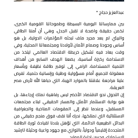
عبدالعزيز حجاج *
بين ممارساتنا اليومية البسيطة وطموحاتنا القومية الكبرى،
تكمن حقيقة واضحة لا تقبل الجدل، وهي أن أمننا الطاقي
والبيئي لم يعد مجرد ملف تبحثه المؤتمرات الدولية، بل هو
أساس وجودنا وصمام الأمان لأولادنا ومجتمعاتنا المحلية، وفي
وقت يعاد فيه تشكيل خريطة الاقتصاد العالمي ليتخذ من
الاستدامة ركيزة أساسية، يضعنا الهدف السابع من أهداف
التنمية المستدامة، الرامي إلى توفير طاقة نظيفة وبأسعار
معقولة للجميع، أمام مسؤولية وطنية وإنسانية حتمية، تفرض
علينا مراجعة علاقتنا بالموارد الهبة، التي حباها الله لأرض مصر
العريقة.
إن التحول نحو الاقتصاد الأخضر ليس رفاهية نملك إرجاءها، بل
هو بوابة الاستثمار الأمثل والمسار الحقيقي لبناء مجتمعات
المستقبل، وعندما ننظر إلى المقومات المناخية والجغرافية
الاستثنائية التي نمتلكها، ندرك أننا نقف فوق منجم حقيقي من
البدائل الطبيعية الدائمة، التي تؤهل بلادنا لقيادة ثورة الطاقة
المتجددة إقليمياً ودولياً، بالتوازي مع جهود واعية وحثيثة لترشيد
الاستهلاك، وحسن إدارة الموارد.