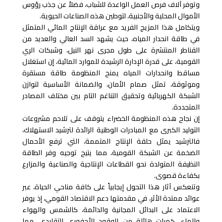
وتوفر آلاف فرص العمل الواعدة للشباب، فضلاً عن جذب رؤوس
الأموال المحلية والأجنبية، لتوطين هذه الصناعات الحيوية.
ويتكامل هذا المزيج الفريد مع عراقة الإنتاج المائي المتمثل
في طاقة انحدار المياه، حيث يشهد السد العالي والعديد من
القناطر المنتشرة على طول مجرى نهر النيل، وشبكات الري
القومية، على قدرة الإدارة الرشيدة للموارد المائية، إن استغلال
مساقط وانحدارات المياه يمنح المنظومة طاقة مستقرة
وموثوقة، تمثل صمام الأمان، والضمانة الأساسية لتوازن
الشبكة الكهربائية وتحقيق التناغم التام بين مختلف المصادر
المتجددة.
إن نجاح هذه المنظومة الخضراء يتوقف على تلاحم مشروعات
التوليد الكبرى مع المبادرات الوطنية الرائدة لترشيد الاستهلاك،
فالترشيد يمثل حلقة الإنتاج المتممة، التي ترفع الأحمال
الضخمة عن الشبكة القومية، مما يتيح توجيه وفر الطاقة
النظيفة المتولدة نحو القطاعات الإنتاجية والصناعية والمزارع
بكفاءة قصوى.
وتنعكس آثار هذا التحول إيجابياً على كافة مناحي الحياة، عبر
عوائد ممتدة الأثر، في مقدمتها دعم الاقتصاد القومي، إذ يوفر
الاعتماد على البدائل المجانية والدائمة، كالشمس والهواء
والماء، كميات هائلة من الوقود الأحفوري التقليدي، مما