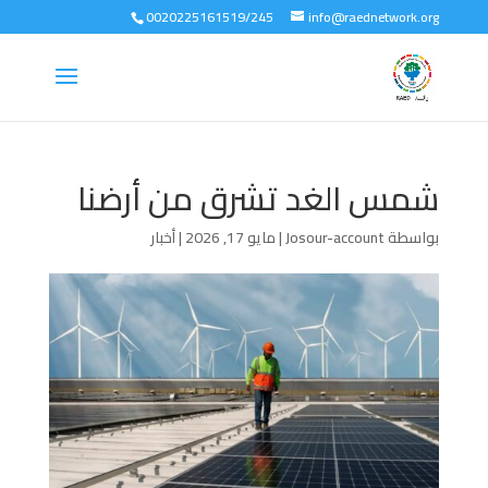
0020225161519/245
info@raednetwork.org
شمس الغد تشرق من أرضنا
بواسطة
Josour-account
|
مايو 17, 2026
|
أخبار