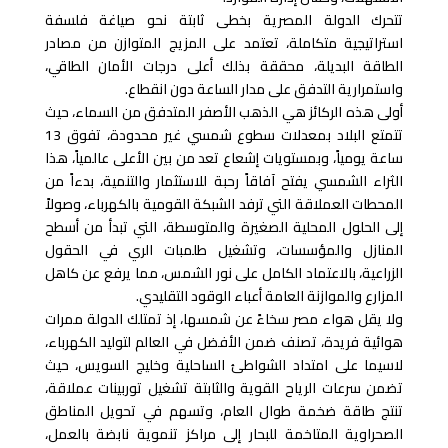
تتحرك الدولة المصرية بخطى ثابتة نحو صياغة فلسفة
استراتيجية متكاملة، تعتمد على المزيج المتوازن من مصادر
الطاقة البديلة، محققة بذلك أعلى درجات الأمان الطاقي،
واستمرارية التدفق على مدار الساعة دون انقطاع.
أولى هذه الركائز هي الذهب الأصفر المتدفق من السماء، حيث
تتمتع البلاد بمعدلات سطوع شمسي غير محدودة، تفوق 13
ساعة يومياً، وبمستويات إشعاع تعد من بين الأعلى عالمياً، هذا
الثراء الشمسي يفتح آفاقاً رحبة للاستثمار والتنمية، بدءاً من
المحطات العملاقة التي ترفد الشبكة القومية بالكهرباء، وصولاً
إلى الحلول المحلية الصغيرة والمتوسطة، التي تبدأ من أسطح
المنازل والمؤسسات، وتشغيل طلمبات الري في الحقول
الزراعية، بالاعتماد الكامل على نور الشمس، مما يرفع عن كاهل
المزارع والموازنة العامة أعباء الوقود التقليدي.
ولا يقل هواء مصر سخاءً عن شمسها، إذ تمتلك الدولة ممرات
هوائية فريدة، تصنف ضمن الأفضل في العالم لتوليد الكهرباء،
لاسيما على امتداد الشواطئ الساحلية وخليج السويس، حيث
تضمن سرعات الرياح القوية والثابتة تشغيل توربينات عملاقة،
تنتج طاقة ضخمة طوال العام، وتسهم في تحويل المناطق
الصحراوية المتاخمة للبحار إلى مراكز تنموية نابضة بالعمل،