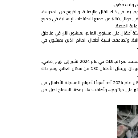
 أي وقت مضى.
م، بما في ذلك القتل والإصابة، والخروج من المدرسة،
وفقدان اللقاحات المنقذة للحياة، وسوء التغذية الحاد، وأشارت إلى أن الصراع يتسبب في حوالي 80% من جميع الاحتياجات الإنسانية في جميع
عاية الصحية.
 أي أكثر من واحد من كل ستة أطفال على مستوى العالم، يعيشون الآن في مناطق
لثانية، وتضاعفت نسبة أطفال العالم الذين يعيشون في
وقالت «يونيسف» إنه بحلول نهاية عام 2023، نزح 47.2 مليون طفل بسبب الصراع والعنف، مع اتجاهات في عام 2024 تشير إلى نزوح إضافي،
بسبب تكثيف الصراعات، بما في ذلك في هايتي ولبنان وميانمار ودولة فلسطين والسودان، ويمثل الأطفال 30% من سكان العالم، ومع ذلك
وقالت المديرة التنفيذية للمنظمة، كاثرين راسل: «وفقاً لجميع المقاييس تقريباً، كان عام 2024 أحد أسوأ الأعوام المسجلة للأطفال في
ير على حياتهم»، وأضافت: «لا يمكننا السماح لجيل من