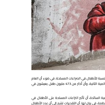
سف» عام 2024 بأنه أحد أسوأ الأعوام بالنسبة للأطفال في الصراعات المسلحة، في ضوء أن العام
الذي يوشك على الانقضاء، يشهد صراعات مسلحة أكثر من أي عام آخر منذ الحرب العالمية الثانية، وأن أكثر من 473 مليون طفل يعيشون في
 السائدة، أن تأثير النزاعات المسلحة على الأطفال في
إلى مستويات مدمرة وربما قياسية في عام 2024، وأكدت المنظمة، في بيان لها، أن التقديرات تشير إلى أن عدد الأطفال