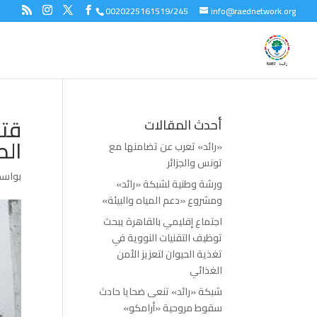
0020225161519/245
info@raednetwork.org
أحدث المقالات
الص
«رائد» تعرب عن تضامنها مع
تونس والجزائر
بواس
ورشة وطنية لشبكة «رائد»
ومشروع «دعم المياه والبيئة»
اجتماع إقليمي بالقاهرة يبحث
توظيف التقنيات النووية في
تغذية الحيوان لتعزيز الأمن
الغذائي
شبكة «رائد» تنعى ضحايا حادث
سقوط مروحية «أرامكو»