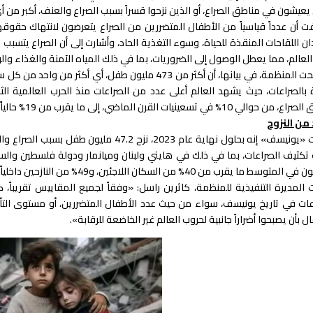
 يعيشون في مناطق الصراع، أو الذين نزحوا قسراً بسبب الصراع والعنف، أكبر من
ت أن عدداً قياسياً من الأطفال المتضررين من الصراع يتعرضون لانتهاك حقوقه
العالم، مما يعطل الوصول إلى الضروريات، بما في ذلك المياه الآمنة والغذاء والر
وأوضحت المنظمة، في بيانها، أن أكثر من 473 مليون طفل،
ة بالصراعات، حيث يشهد العالم أعلى عدد من الصراعات منذ الحرب العالمية ا
حوالي 10% في تسعينيات القرن الماضي، إلى ما يقرب من 19% حالياً.
من النزوح
متوسط ما يقرب من 40% من السكان اللاجئين، و49% من النازحين داخلياً.
عات في تاريخ يونيسف، سواء من حيث عدد الأطفال المتضررين، أو مستوى التأث
ل بأن يصبحوا أضراراً جانبية لحروب العالم غير الخاضعة للرقابة».