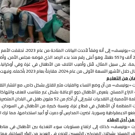
ضد 22 ألف و557 طفلاً، وهو أعلى رقم منذ بدء الرصد الذي فوضه مجلس الأمن
مة، على سبيل المثال، قُتل وأصيب الآلاف من الأطفال في غزة وفي أوكرانيا
شهر التسعة الأولى من عام 2024، مقارنةً بعام 2023 بأكمله، ونبهت إلى أنه من المرجح أن يشهد هذا العام زيادة أخرى.
ان من التعليم
 «يونيسف» من أن وضع النساء والفتيات مثير للقلق بشكل خاص، مع انتشار التقا
 النزاع المسلح، يتعرض الأطفال ذوو الإعاقة بشكل غير متناسب للعنف وانتهاك
مية إن التقديرات تشير إلى أن أكثر من 52 مليون طفل في البلدان المتضررة من الصراعات خارج المدرسة.
 المنظمة أن الأطفال في قطاع غزة، ونسبة كبيرة من الأطفال في السودان، فقد
نغو الديمقراطية وسوريا، تضررت المدارس أو دمرت أو أعيد استخدامها، مما ترك ال
من أجل البقاء
ت «يونيسف» كذلك إلى ارتفاع مستويات سوء التغذية بين الأطفال في مناطق ا
ف المسلح يشكلان المحركين الرئيسيين للجوع في العديد من البؤر الساخنة، مما