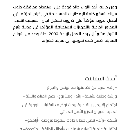
ومن جانبه، أكد اللواء خالد فودة على استعداد محافظة جنوب
سيناء لتسخير كافة الإمكانيات للمساهمة في إخراج المؤتمر في
أفضل صورة، مؤكداً على ضرورة تشكيل لجان تنسيقية لتنفيذ
المحاور الخاصة بالتجهيزات لاستضافة المؤتمر في مدينة شرم
الشيخ، مشيراً إلى بدء العمل لزراعة 2000 نخلة بعدد من شوارع
المدينة، ضمن خطة تحويلها إلى مدينة خضراء.
أحدث المقالات
«رائد» تعرب عن تضامنها مع تونس والجزائر
ورشة وطنية لشبكة «رائد» ومشروع «دعم المياه والبيئة»
اجتماع إقليمي بالقاهرة يبحث توظيف التقنيات النووية في
تغذية الحيوان لتعزيز الأمن الغذائي
شبكة «رائد» تنعى ضحايا حادث سقوط مروحية «أرامكو»
احتفالية علمية لتسليم شهادات «أبطال الطاقة المتجددة» في