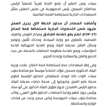
سيناء، ومن المقرر أن ترفع اللجنة تقريراً تفصيلياً للرئيس
عبدالفتاح السيسي، رئيس الجمهورية، في مارس المقبل، بشأن
الاستعدادات الجارية لاستضافة القمة العالمية.
وأضافت المصادر أن محاور الخطة التي يجرى العمل
عليها، ضمن التحضيرات الجارية لاستضافة قمة المناخ
(
COP-27
)،
تضم رفع كفاءة الفنادق
ومراكز الغوص والغرف
الفندقية، بالتعاون مع وزارة السياحة، وكذلك تأهيل وتوفير
وسائل التنقل صديقة البيئة، ورفع القدرة الكهربائية لقاعة
المؤتمرات، ورفع كفاءة منظومة المخلفات بالمدينة، من حيث
الجمع والنقل والمعالجة وإعادة التدوير.
وفي إطار استعدادات مصر لاستضافة قمة المناخ، عقدت وزيرة
البيئة، الدكتورة ياسمين فؤاد، اجتماعاً موسعاً مع محافظ جنوب
سيناء، اللواء خالد فودة، لاستعراض المحاور الرئيسية لتطوير
مدينة شرم الشيخ، وتحويلها إلى مدينة خضراء صديقة للبيئة،
بحضور الرئيس التنفيذي لجهاز شؤون البيئة، الدكتور علي أبو سنة،
ورئيس جهاز تنظيم وإدارة المخلفات، الدكتور طارق العربي، ونائب
محافظ جنوب سيناء، المهندسة إيناس سمير، وعدد من قيادات
الوزارة والمحافظة.