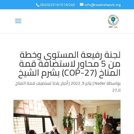
0020225161519/245
info@raednetwork.org
لجنة رفيعة المستوى وخطة
من 5 محاور لاستضافة قمة
المناخ (COP-27) بشرم الشيخ
بواسطة
Nader
|
يناير 9, 2022
|
أخبار
,
بلدنا تستضيف قمة المناخ
الـ27