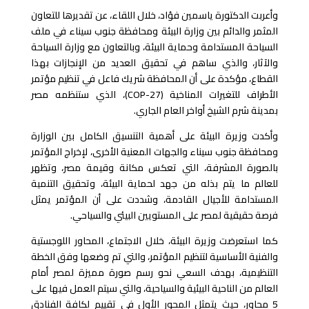
وأعربت الدكتورة ياسمين فؤاد، خلال اللقاء، عن تقديرها للتعاون
المثمر والدائم بين وزارة البيئة ومحافظة جنوب سيناء في ملف
السياحة المستدامة وحماية البيئة، وبالتعاون مع وزارة السياحة
والآثار، والذي ساهم في تحقيق العديد من الإنجازات بهذا
القطاع، مؤكدة على أن المحافظة شريك فاعل في تنظيم مؤتمر
الأطراف للتغيرات المناخية (COP-27)، الذي ستنظمه مصر
بمدينة شرم الشيخ أواخر العام الجاري.
وأكدت وزيرة البيئة على أهمية التنسيق الكامل بين الوزارة
ومحافظة جنوب سيناء والجهات المعنية الأخرى، لإخراج المؤتمر
بالصورة المشرفة، التي تعكس مكانة وقيمة مصر، وتظهر
للعالم ما يتم بذله من جهد لحماية البيئة، وتحقيق التنمية
المستدامة للأجيال القادمة، وشددت على أن المؤتمر يمثل
فرصة حقيقية لمصر على المستويين البيئي والسياحي.
كما استعرضت وزيرة البيئة، خلال الاجتماع، المحاور اللوجستية
والفنية الأساسية لتنظيم المؤتمر، والتي تم وضعها وفق الخطة
التنظيمية، بهدف السعي نحو رسم صورة مميزة لمصر أمام
العالم من الناحية البيئية والسياحية، والتي سيتم العمل فيها على
5 محاور، حيث يتمثل المحور الأول فى تقييم لكافة الفنادق