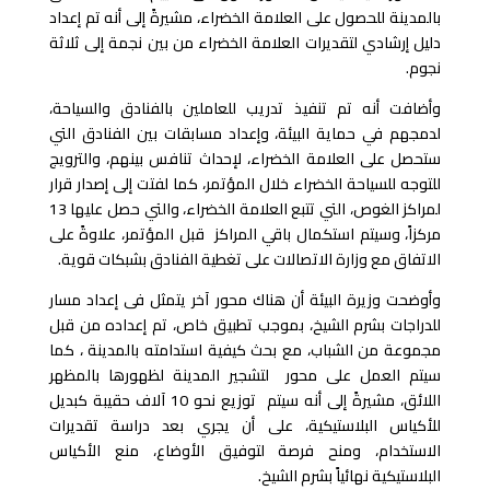
بالمدينة للحصول على العلامة الخضراء، مشيرةً إلى أنه تم إعداد
دليل إرشادي لتقديرات العلامة الخضراء من بين نجمة إلى ثلاثة
نجوم.
وأضافت أنه تم تنفيذ تدريب للعاملين بالفنادق والسياحة،
لدمجهم في حماية البيئة، وإعداد مسابقات بين الفنادق التي
ستحصل على العلامة الخضراء، لإحداث تنافس بينهم، والترويج
للتوجه للسياحة الخضراء خلال المؤتمر، كما لفتت إلى إصدار قرار
لمراكز الغوص، التي تتبع العلامة الخضراء، والتي حصل عليها 13
مركزاً، وسيتم استكمال باقي المراكز قبل المؤتمر، علاوةً على
الاتفاق مع وزارة الاتصالات على تغطية الفنادق بشبكات قوية.
وأوضحت وزيرة البيئة أن هناك محور آخر يتمثل فى إعداد مسار
للدراجات بشرم الشيخ، بموجب تطبيق خاص، تم إعداده من قبل
مجموعة من الشباب، مع بحث كيفية استدامته بالمدينة ، كما
سيتم العمل على محور لتشجير المدينة لظهورها بالمظهر
اللائق، مشيرةً إلى أنه سيتم توزيع نحو 10 آلاف حقيبة كبديل
للأكياس البلاستيكية، على أن يجري بعد دراسة تقديرات
الاستخدام، ومنح فرصة لتوفيق الأوضاع، منع الأكياس
البلاستيكية نهائياً بشرم الشيخ.