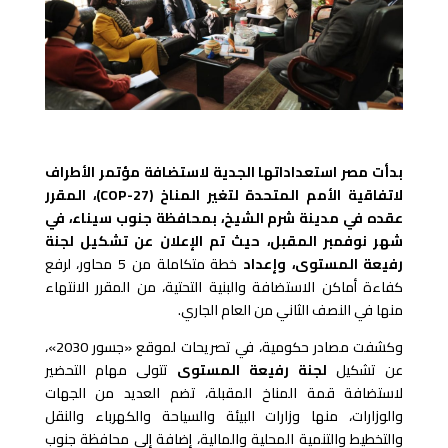
بدأت مصر استعداداتها الجدية لاستضافة مؤتمر الأطراف
لاتفاقية الأمم المتحدة لتغير المناخ (
COP-27
)، المقرر
عقده في مدينة شرم الشيخ، بمحافظة جنوب سيناء، في
شهر نوفمبر المقبل، حيث تم الإعلان عن تشكيل لجنة
رفيعة المستوى، وإعداد
خطة متكاملة من 5 محاور، لرفع
كفاءة أماكن الاستضافة والبنية التحتية، من المقرر الانتهاء
منها في النصف الثاني من العام الجاري.
وكشفت مصادر حكومية، في تصريحات لموقع «جسور 2030»،
عن تشكيل
لجنة رفيعة المستوى
تتولى مهام التحضير
لاستضافة قمة المناخ المقبلة، تضم العديد من الجهات
والوزارات، منها وزارات البيئة والسياحة والكهرباء والنقل
والتخطيط والتنمية المحلية والمالية، إضافة إلى محافظة جنوب