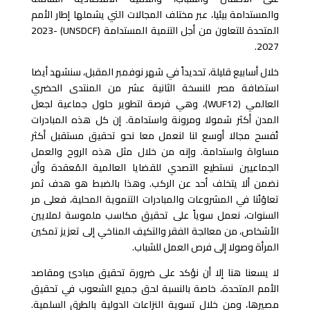
والمستدامة بيئيا، عبر مختلف المجالات التي يشملها إطار الأمم
المتحدة للتعاون من أجل التنمية المستدامة (UNSDCF) 2023-
2027.
خلال أسابيع قليلة، تحديداً في شهر نوفمبر المقبل، سنشهد أيضا
استضافة مصر للنسخة الثانية عشر من المنتدى الحضري
العالمي (WUF12)، وهي فرصة لتطوير حلول جماعية لجعل
المدن أكثر شمولا ومرونة واستدامة. إن كل هذه المبادرات
تُفسح مجالا أوسع لنا لنعمل معا نحو تحقيق مستقبل أكثر
مساواة واستدامة. وإنه من خلال مثل هذه الروح والعمل
الجماعيين نستطيع التصدي للقضايا العالمية المُعقدة وأن
نضمن ألا يتخلف أحد عن الركب. وهذا بالضبط هو هدف ثمر
تعاوُنُنا في المشروعات والمبادرات التنموية المحلية، فعلى مر
السنوات، نعمل سوياً على تحقيق مكاسب ملموسة لملايين
الأشخاص، من معالجة الفقر والتكيف المناخي إلى تعزيز تمكين
المرأة وصولا إلى فرص العمل للشباب.
لا يسعنا هنا إلا أن نؤكد على ضرورة تحقيق مبادئ ومقاصد
الأمم المتحدة، خاصة بالنسبة لحق جميع الشعوب في تحقيق
مصيرها، ومن خلال تسوية النزاعات الدولية بالطرق السلمية.