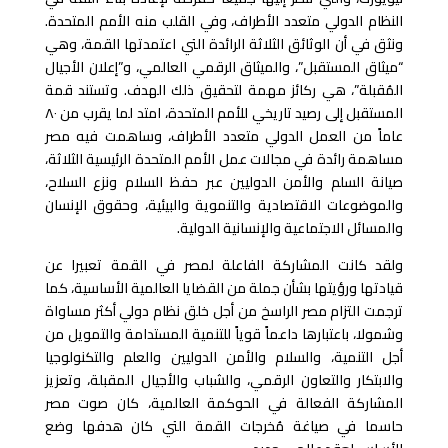
النظام الدولي متعدد الأطراف، وفي القلب منه الأمم المتحدة.
ونثق في أن الوثائق الثلاثة الرائدة التي اعتمدتها القمة، وهي
“ميثاق المستقبل”، والميثاق الرقمي العالمي، و”إعلان الأجيال
المُقبلة”، هي ركائز مهمة لتحقيق ذلك الهدف. وتستند قمة
المستقبل إلى رصيد تاريخي للأمم المتحدة، امتد لما يقرب من ٨٠
عاماً من العمل الدولي متعدد الأطراف، وساهمت فيه مصر
مساهمة رائدة في مجالات عمل الأمم المتحدة الرئيسية الثلاثة،
صيانة السلم والأمن الدوليين عبر حفظ السلام ونزع السلاح،
والموضوعات الاقتصادية والتنموية والبيئية، وحقوق الإنسان
والمسائل الاجتماعية والإنسانية الدولية.
ولقد كانت المشاركة الفاعلة لمصر في القمة تعبيرا عن
قيادتها ورؤيتها بشأن جملة من القضايا العالمية الأساسية، كما
ترجمت التزام مصر الراسخ من أجل خلق نظام دولي أكثر مساواة
وشمولا، باعتبارها داعماً قوياً للتنمية المستدامة والتمويل من
أجل التنمية، والسلام والأمن الدوليين والعلم والتكنولوجيا
والابتكار والتعاون الرقمي، والشباب والأجيال المقبلة، وتعزيز
المشاركة الفعالة في الحوكمة العالمية، كان صوت مصر
حاسما في صياغة مُخرجات القمة التي كان هدفها وضع