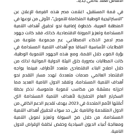
الأساس لعقد عالمي جديد.
في قمة المستقبل، اغتنمت مصر هذه الفرصة للإعلان عن
“الاستراتيجية الوطنية المتكاملة للتمويل”، الأولى من نوعها في
المنطقة العربية، كخطوة إضافية نحو تحقيق أهداف التنمية
المستدامة وتعزيز المرونة الاقتصادية. كذلك، فقد كانت جهود
مصر لدمج الذكاء الاصطناعي عبر مجموعة متنوعة من
القطاعات الأساسية اتساقا مع أهداف التنمية المستدامة في
بؤرة الضوء خلال القمة. ومع هذه الجهود التنموية الوطنية،
كانت المطالبات بضرورة خلق البيئة الدولية المواتية لذلك من
خلال اصلاح البناء الاقتصادى متعدد الأطراف. فبينما يواجه
الاقتصاد العالمي صدمات متعددة تهدد مسار التقدم نحو
أهداف التنمية المستدامة، وتفقد الدول النامية العديد مما
احرزته بمشقة من مكاسب تنموية ملموسة، نذكر بخطة
السكرتير العام التحفيزية لأهداف التنمية المستدامة التي
أعلنتها الأمم المتحدة في 2023، بهدف تقديم الدعم الكافي من
الدول المتقدمة والنامية على حد سواء لتحقيق أهداف التنمية
المستدامة، من خلال ضخ السيولة وتعزيز تمويل التنمية
ومعالجة أعباء الديون السيادية وخفض تكلفة الإقراض للدول
النامية.