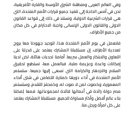
وفي العالم العربى ومنطقة الشرق الأوسط والقارة الأفريقية،
نحن في أمس الحاجة إلي تنفيذ جميع قرارات الأمم المتحدة، التي
هي قرارات الشرعية الدولية، ونستند في ذلك إلى قواعد القانون
الدولى والقانون الدولى الإنسانى واجبة الاحترام في كل مكان
من جميع الأطراف.
فلنعمل في يوم الأمم المتحدة هذا، لتوحيد جهودنا معا بروح
تعددية الأطراف. إن مستقبلنا المشترك يعتمد على قدرتنا على
التعاون والابتكار والعمل سريعا. أمامنا تحديات هائلة، لكن لدينا
إمكانات واعدة وعزيمة صلبة. فبالعمل معا، نستطيع تحقيق
السلام والازدهار والكرامة التي نسعى إليها جميعا. ستستمر
الأمم المتحدة في أداء دورها كمنارة للتضامن في شتى أنحاء
المعمورة، وكصوت لمن لا صوت له، وكمحفز للتقدم، وستستمر
مصر دولة رائدة في أعمالها قائدة لمجموعاتها، فمعا يُمكننا
بناء عالم أفضل وأكثر مساواة للجميع. مستقبلنا المشترك يعتمد
على كل امرأة ورجل منا.