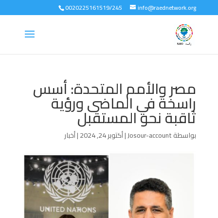
0020225161519/245
info@raednetwork.org
مصر والأمم المتحدة: أسس
راسخة في الماضى ورؤية
ثاقبة نحو المستقبل
بواسطة
Josour-account
|
أكتوبر 24, 2024
|
أخبار