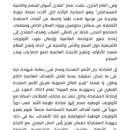
وفي العام الجاري، عقدت مصر “منتدى أسوان للسلام والتنمية
المستدامين” وهو المبادرة الرائدة التي أتاحت منصة حيوية
وفريدة من نوعها ضمت طيفا واسعا من أصحاب المصلحة
الأفارقة، من ممثلين حكوميين، ورواد القطاع الخاص ومنظمات
المجتمع المدني فضلا عن مُمثلي الشباب. وهدف المنتدى إلي
إعادة تصور الحوكمة العالمية وإيصال صوت الأولويات
الأفريقية حول السلم والأمن والتنمية في اتجاه إصلاح النظام
متعدد الأطراف وتعزيز الأجندة العالمية لمنع الصراعات وبناء
السلام.
إن الشراكة بين الأمم المتحدة ومصر هي بمثابة شهادة حية
على ما يُمكن تحقيقه عندما يُقابل الأهداف العالمية التزام
وطني. إذ يُسلط “تقرير النتائج السنوية لفريق الأمم المتحدة
القطري في جمهورية مصر العربية” لعام 2023، الضوء على
إنجازاتنا المشتركة، والتي تمتد عبر مختلف القطاعات اتساقا مع
الأولويات الوطنية لمصر. إنها شراكة طويلة الأمد تلعب دوراً
حيوياً في تنفيذ أهداف التنمية المستدامة. فمعاً، نقوم بتعزيز
الأولويات الوطنية المتوافقة مع تلك الأهداف، بما في ذلك
جهودنا المشتركة لضمان تعزيز رأس المال البشري مع التركيز
على الأطفال والشباب، والتنمية الاقتصادية الشاملة